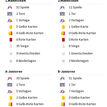
1.Mannschaft
2.Mannschaft
52
Spiele
12
Spiele
2
Tore
1
Tor
1
Vorlage
2
Vorlagen
5
Gelbe Karten
1
Gelbe Karte
0
Gelb-Rote Karten
0
Gelb-Rote Karten
0
Rote Karten
0
Rote Karten
S
35 Siege
S
8 Siege
U
9 Unentschieden
U
1 Unentschieden
N
8 Niederlagen
N
3 Niederlagen
A-Junioren
B-Junioren
30
Spiele
51
Spiele
2
Tore
1
Tor
5
Vorlagen
7
Vorlagen
2
Gelbe Karten
0
Gelbe Karten
0
Gelb-Rote Karten
0
Gelb-Rote Karten