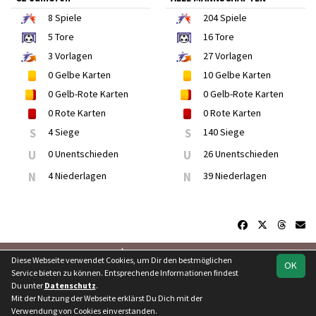
8
Spiele
204
Spiele
5
Tore
16
Tore
3
Vorlagen
27
Vorlagen
0
Gelbe Karten
10
Gelbe Karten
0
Gelb-Rote Karten
0
Gelb-Rote Karten
0
Rote Karten
0
Rote Karten
S
4 Siege
S
140 Siege
U
0 Unentschieden
U
26 Unentschieden
N
4 Niederlagen
N
39 Niederlagen
soccero.de
Diese Webseite verwendet Cookies, um Dir den bestmöglichen
OK
© 2006 - 2026
Service bieten zu können. Entsprechende Informationen findest
Du unter
Datenschutz
.
Besucherstatistik
Kontakt
Geburtstage
Impressum
Mit der Nutzung der Webseite erklärst Du Dich mit der
Datenschutz
Verwendung von Cookies einverstanden.