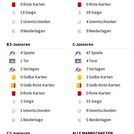
0
Rote Karten
0
Rote Karten
S
19 Siege
S
39 Siege
U
2 Unentschieden
U
4 Unentschieden
N
9 Niederlagen
N
9 Niederlagen
B2-Junioren
C-Junioren
4
Spiele
47
Spiele
1
Tor
4
Tore
2
Vorlagen
7
Vorlagen
0
Gelbe Karten
2
Gelbe Karten
0
Gelb-Rote Karten
0
Gelb-Rote Karten
0
Rote Karten
0
Rote Karten
S
2 Siege
S
33 Siege
U
1 Unentschieden
U
9 Unentschieden
N
1 Niederlage
N
5 Niederlagen
C2-Junioren
ALLE MANNSCHAFTEN