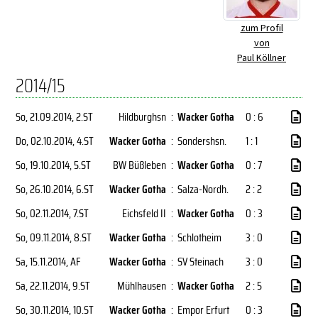
zum Profil
von
Paul Köllner
2014/15
So, 21.09.2014
, 2.ST
Hildburghsn
:
Wacker Gotha
0 : 6
Do, 02.10.2014
, 4.ST
Wacker Gotha
:
Sondershsn.
1 : 1
So, 19.10.2014
, 5.ST
BW Büßleben
:
Wacker Gotha
0 : 7
So, 26.10.2014
, 6.ST
Wacker Gotha
:
Salza-Nordh.
2 : 2
So, 02.11.2014
, 7.ST
Eichsfeld II
:
Wacker Gotha
0 : 3
So, 09.11.2014
, 8.ST
Wacker Gotha
:
Schlotheim
3 : 0
Sa, 15.11.2014
, AF
Wacker Gotha
:
SV Steinach
3 : 0
Sa, 22.11.2014
, 9.ST
Mühlhausen
:
Wacker Gotha
2 : 5
So, 30.11.2014
, 10.ST
Wacker Gotha
:
Empor Erfurt
0 : 3