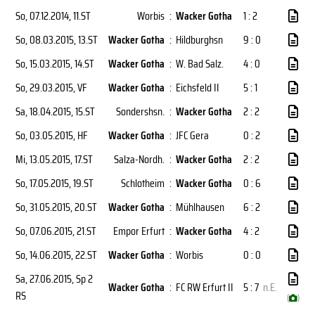
So, 07.12.2014
, 11.ST
Worbis
:
Wacker Gotha
1 : 2
So, 08.03.2015
, 13.ST
Wacker Gotha
:
Hildburghsn
9 : 0
So, 15.03.2015
, 14.ST
Wacker Gotha
:
W. Bad Salz.
4 : 0
So, 29.03.2015
, VF
Wacker Gotha
:
Eichsfeld II
5 : 1
Sa, 18.04.2015
, 15.ST
Sondershsn.
:
Wacker Gotha
2 : 2
So, 03.05.2015
, HF
Wacker Gotha
:
JFC Gera
0 : 2
Mi, 13.05.2015
, 17.ST
Salza-Nordh.
:
Wacker Gotha
2 : 2
So, 17.05.2015
, 19.ST
Schlotheim
:
Wacker Gotha
0 : 6
So, 31.05.2015
, 20.ST
Wacker Gotha
:
Mühlhausen
6 : 2
So, 07.06.2015
, 21.ST
Empor Erfurt
:
Wacker Gotha
4 : 2
So, 14.06.2015
, 22.ST
Wacker Gotha
:
Worbis
0 : 0
Sa, 27.06.2015
, Sp 2
Wacker Gotha
:
FC RW Erfurt II
5 : 7
n.E.
RS
(
)