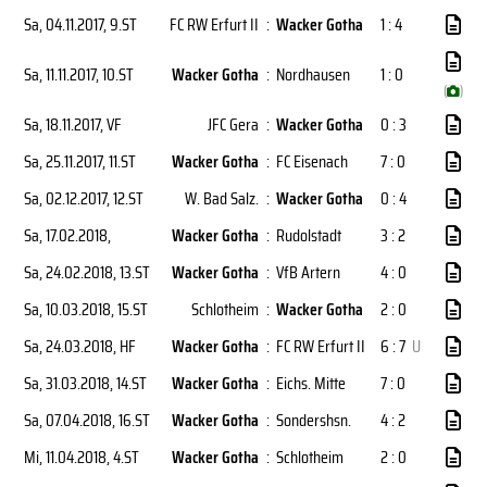
Sa, 04.11.2017
, 9.ST
FC RW Erfurt II
:
Wacker Gotha
1 : 4
Sa, 11.11.2017
, 10.ST
Wacker Gotha
:
Nordhausen
1 : 0
(
)
Sa, 18.11.2017
, VF
JFC Gera
:
Wacker Gotha
0 : 3
Sa, 25.11.2017
, 11.ST
Wacker Gotha
:
FC Eisenach
7 : 0
Sa, 02.12.2017
, 12.ST
W. Bad Salz.
:
Wacker Gotha
0 : 4
Sa, 17.02.2018
,
Wacker Gotha
:
Rudolstadt
3 : 2
Sa, 24.02.2018
, 13.ST
Wacker Gotha
:
VfB Artern
4 : 0
Sa, 10.03.2018
, 15.ST
Schlotheim
:
Wacker Gotha
2 : 0
Sa, 24.03.2018
, HF
Wacker Gotha
:
FC RW Erfurt II
6 : 7
U
Sa, 31.03.2018
, 14.ST
Wacker Gotha
:
Eichs. Mitte
7 : 0
Sa, 07.04.2018
, 16.ST
Wacker Gotha
:
Sondershsn.
4 : 2
Mi, 11.04.2018
, 4.ST
Wacker Gotha
:
Schlotheim
2 : 0