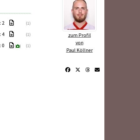
: 2
(1)
: 4
(1)
zum Profil
von
: 0
(1)
(
)
Paul Köllner