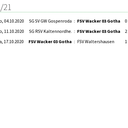
/21
o, 04.10.2020
SG SV GW Gospenroda
:
FSV Wacker 03 Gotha
0 
o, 11.10.2020
SG RSV Kaltennordhe.
:
FSV Wacker 03 Gotha
2 
a, 17.10.2020
FSV Wacker 03 Gotha
:
FSV Waltershausen
1 