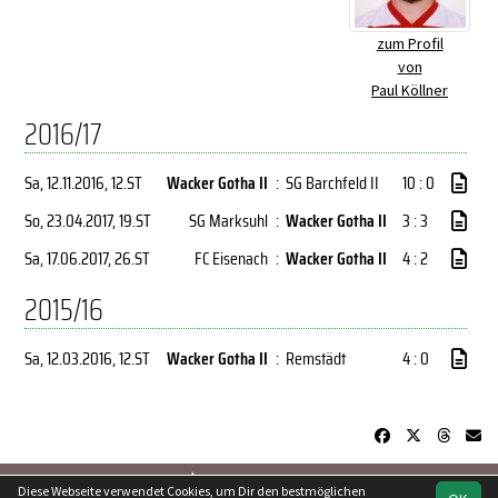
zum Profil
von
Paul Köllner
2016/17
Sa, 12.11.2016
, 12.ST
Wacker Gotha II
:
SG Barchfeld II
10 : 0
So, 23.04.2017
, 19.ST
SG Marksuhl
:
Wacker Gotha II
3 : 3
Sa, 17.06.2017
, 26.ST
FC Eisenach
:
Wacker Gotha II
4 : 2
2015/16
Sa, 12.03.2016
, 12.ST
Wacker Gotha II
:
Remstädt
4 : 0
soccero.de
Diese Webseite verwendet Cookies, um Dir den bestmöglichen