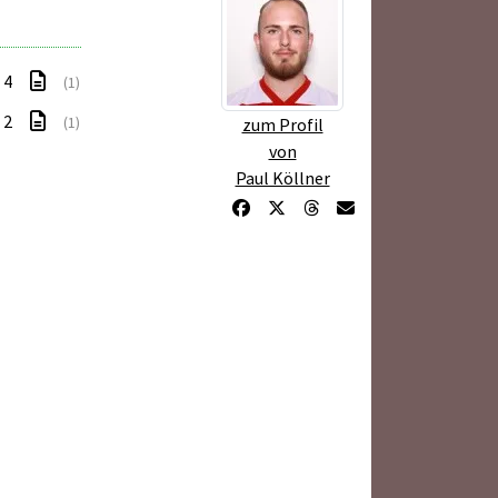
: 4
(1)
: 2
(1)
zum Profil
von
Paul Köllner