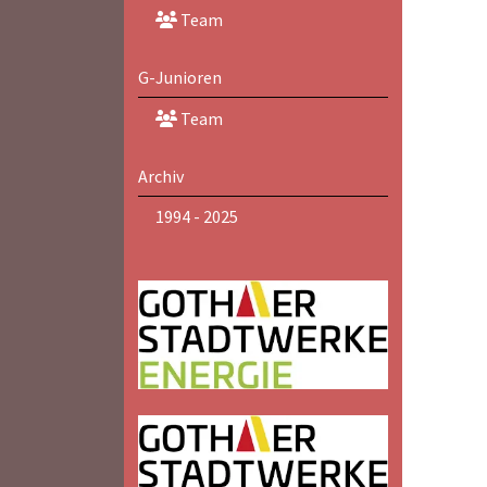
Team
G-Junioren
Team
Archiv
1994 - 2025