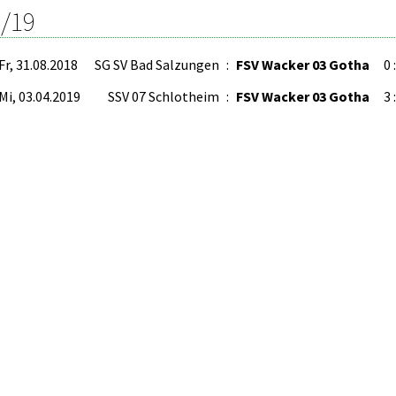
/19
Fr, 31.08.2018
SG SV Bad Salzungen
:
FSV Wacker 03 Gotha
0 
Mi, 03.04.2019
SSV 07 Schlotheim
:
FSV Wacker 03 Gotha
3 