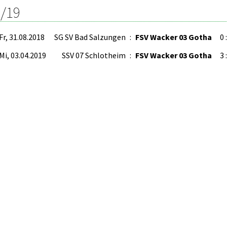
/19
Fr, 31.08.2018
SG SV Bad Salzungen
:
FSV Wacker 03 Gotha
0 
Mi, 03.04.2019
SSV 07 Schlotheim
:
FSV Wacker 03 Gotha
3 