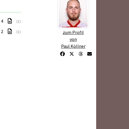
: 4
(1)
: 2
(1)
zum Profil
von
Paul Köllner