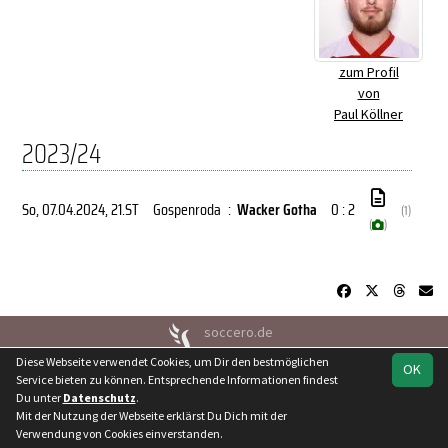
zum Profil
von
Paul Köllner
2023/24
So, 07.04.2024
, 21.ST
Gospenroda
:
Wacker Gotha
0 : 2
(1)
(
)
soccero.de
© 2006 - 2026
Diese Webseite verwendet Cookies, um Dir den bestmöglichen
OK
Service bieten zu können. Entsprechende Informationen findest
Besucherstatistik
Kontakt
Geburtstage
Impressum
Du unter
Datenschutz
.
Datenschutz
Mit der Nutzung der Webseite erklärst Du Dich mit der
Verwendung von Cookies einverstanden.