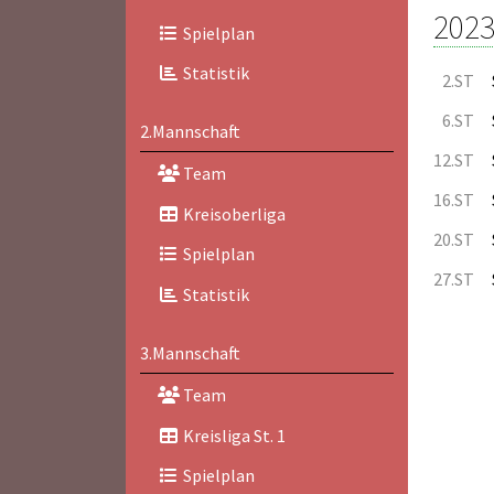
2023
Spielplan
Statistik
2.ST
6.ST
2.Mannschaft
12.ST
Team
16.ST
Kreisoberliga
20.ST
Spielplan
27.ST
Statistik
3.Mannschaft
Team
Kreisliga St. 1
Spielplan