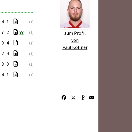
4 : 1
(1)
7 : 2
(1)
zum Profil
(
)
von
0 : 4
(1)
Paul Köllner
2 : 4
(1)
3 : 0
(1)
4 : 1
(1)