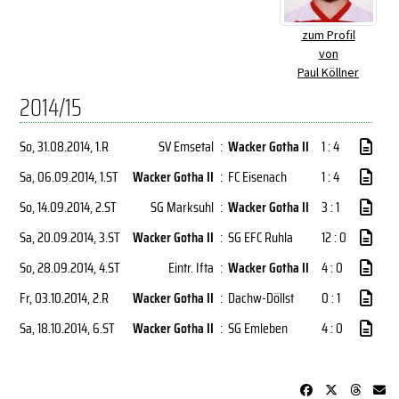
zum Profil
von
Paul Köllner
2014/15
So, 31.08.2014
, 1.R
SV Emsetal
:
Wacker Gotha II
1 : 4
Sa, 06.09.2014
, 1.ST
Wacker Gotha II
:
FC Eisenach
1 : 4
So, 14.09.2014
, 2.ST
SG Marksuhl
:
Wacker Gotha II
3 : 1
Sa, 20.09.2014
, 3.ST
Wacker Gotha II
:
SG EFC Ruhla
12 : 0
So, 28.09.2014
, 4.ST
Eintr. Ifta
:
Wacker Gotha II
4 : 0
Fr, 03.10.2014
, 2.R
Wacker Gotha II
:
Dachw-Döllst
0 : 1
Sa, 18.10.2014
, 6.ST
Wacker Gotha II
:
SG Emleben
4 : 0