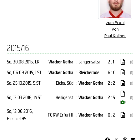
zum Profil
von
Paul Köllner
2015/16
So, 30.08.2015
, 1.R
Wacker Gotha
:
Langensalza
2 : 1
(1)
So, 06.09.2015
, 1.ST
Wacker Gotha
:
Bleicherode
6 : 0
(1)
So, 25.10.2015
, 5.ST
Eichs. Süd
:
Wacker Gotha
2 : 2
(1)
So, 13.03.2016
, 14.ST
Heiligenst.
:
Wacker Gotha
2 : 5
(1)
(
)
So, 12.06.2016
,
FC RW Erfurt II
:
Wacker Gotha
0 : 2
(1)
Hinspiel HS