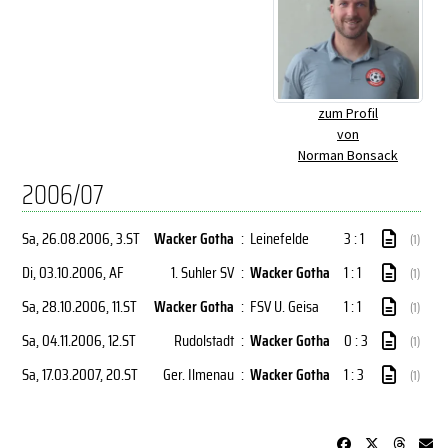
zum Profil
von
Norman Bonsack
2006/07
Sa, 26.08.2006
, 3.ST
Wacker Gotha
:
Leinefelde
3 : 1
(1)
Di, 03.10.2006
, AF
1. Suhler SV
:
Wacker Gotha
1 : 1
(1)
Sa, 28.10.2006
, 11.ST
Wacker Gotha
:
FSV U. Geisa
1 : 1
(1)
Sa, 04.11.2006
, 12.ST
Rudolstadt
:
Wacker Gotha
0 : 3
(1)
Sa, 17.03.2007
, 20.ST
Ger. Ilmenau
:
Wacker Gotha
1 : 3
(1)