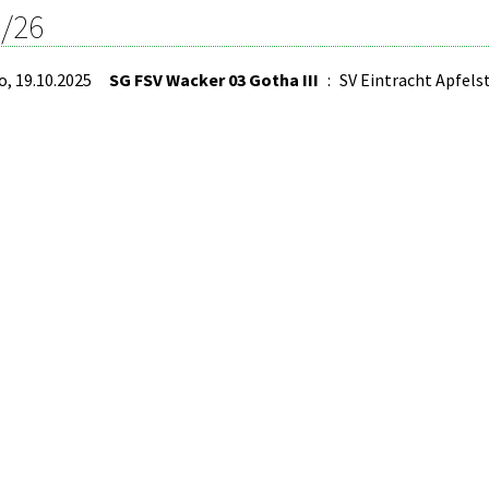
/26
o, 19.10.2025
SG FSV Wacker 03 Gotha III
:
SV Eintracht Apfels