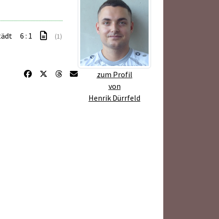
tädt
6 : 1
(1)
zum Profil
von
Henrik Dürrfeld