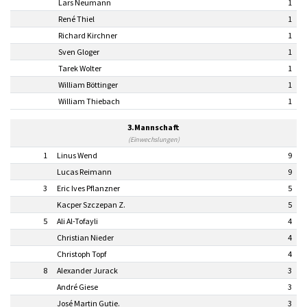
Lars Neumann
1
René Thiel
1
Richard Kirchner
1
Sven Gloger
1
Tarek Wolter
1
William Böttinger
1
William Thiebach
1
3.Mannschaft
(Einwechslungen)
1
Linus Wend
9
Lucas Reimann
9
3
Eric Ives Pflanzner
5
Kacper Szczepan Z.
5
5
Ali Al-Tofayli
4
Christian Nieder
4
Christoph Topf
4
8
Alexander Jurack
3
André Giese
3
José Martin Gutie.
3