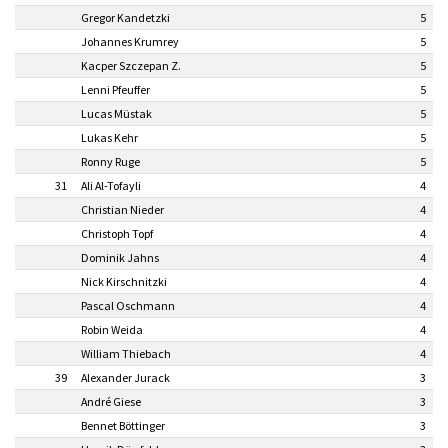
Gregor Kandetzki
5
Johannes Krumrey
5
Kacper Szczepan Z.
5
Lenni Pfeuffer
5
Lucas Müstak
5
Lukas Kehr
5
Ronny Ruge
5
31
Ali Al-Tofayli
4
Christian Nieder
4
Christoph Topf
4
Dominik Jahns
4
Nick Kirschnitzki
4
Pascal Oschmann
4
Robin Weida
4
William Thiebach
4
39
Alexander Jurack
3
André Giese
3
Bennet Böttinger
3