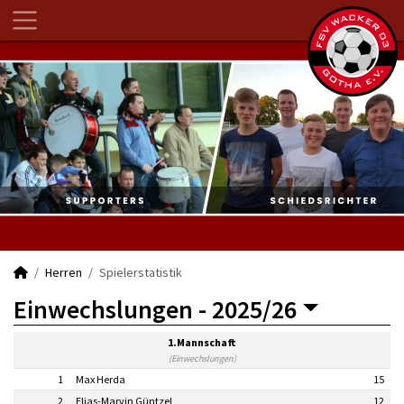
Herren
Spielerstatistik
Einwechslungen -
2025/26
1.Mannschaft
(Einwechslungen)
1
Max Herda
15
2
Elias-Marvin Güntzel
12