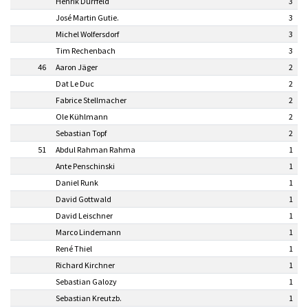
Henrik Dürrfeld
3
José Martin Gutie.
3
Michel Wolfersdorf
3
Tim Rechenbach
3
46
Aaron Jäger
2
Dat Le Duc
2
Fabrice Stellmacher
2
Ole Kühlmann
2
Sebastian Topf
2
51
Abdul Rahman Rahma
1
Ante Penschinski
1
Daniel Runk
1
David Gottwald
1
David Leischner
1
Marco Lindemann
1
René Thiel
1
Richard Kirchner
1
Sebastian Galozy
1
Sebastian Kreutzb.
1