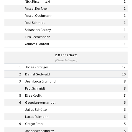
Nick Kirschnitzki
1
Pascal Keyßner
1
Pascal Oschmann
1
Paul Schmidt
1
Sebastian Galozy
1
Tim Rechenbach
1
Younes El Antaki
1
2.Mannschaft
(Einwechslungen)
1
Jonas Forbriger
12
2
Daniel Gottwald
10
3
Jean Luca Bromund
8
Paul Schmidt
8
5
Elias Koslik
7
6
Georgian-Armando .
6
Julius Schütte
6
Lucas Reimann
6
9
Gregor Frank
5
Johannes Krumrey
5