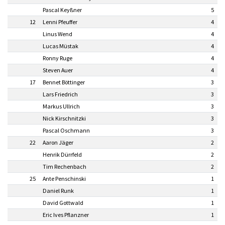
Pascal Keyßner
5
12
Lenni Pfeuffer
4
Linus Wend
4
Lucas Müstak
4
Ronny Ruge
4
Steven Auer
4
17
Bennet Böttinger
3
Lars Friedrich
3
Markus Ullrich
3
Nick Kirschnitzki
3
Pascal Oschmann
3
22
Aaron Jäger
2
Henrik Dürrfeld
2
Tim Rechenbach
2
25
Ante Penschinski
1
Daniel Runk
1
David Gottwald
1
Eric Ives Pflanzner
1