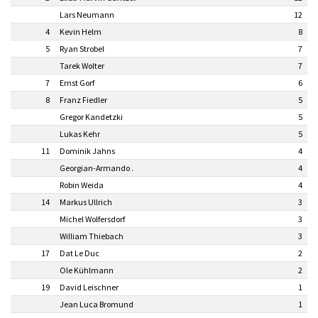
Lars Neumann
12
4
Kevin Helm
8
5
Ryan Strobel
7
Tarek Wolter
7
7
Ernst Gorf
6
8
Franz Fiedler
5
Gregor Kandetzki
5
Lukas Kehr
5
11
Dominik Jahns
4
Georgian-Armando .
4
Robin Weida
4
14
Markus Ullrich
3
Michel Wolfersdorf
3
William Thiebach
3
17
Dat Le Duc
2
Ole Kühlmann
2
19
David Leischner
1
Jean Luca Bromund
1