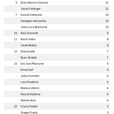
5
Elias-Marvin Güntzel
12
Jonas Forbriger
12
7
Daniel Gottwald
10
Georgian-Armando .
10
Jean Luca Bromund
10
10
Paul Schmidt
9
11
Kevin Helm
8
Tarek Wolter
8
13
Elias Koslik
7
Ryan Strobel
7
15
Eric Ives Pflanzner
6
Ernst Gorf
6
Julius Schütte
6
Lars Friedrich
6
Markus Ullrich
6
Pascal Keyßner
6
Steven Auer
6
22
Franz Fiedler
5
Gregor Frank
5