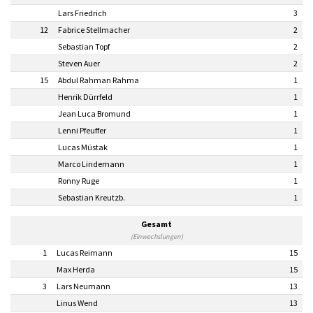
Lars Friedrich
3
12
Fabrice Stellmacher
2
Sebastian Topf
2
Steven Auer
2
15
Abdul Rahman Rahma
1
Henrik Dürrfeld
1
Jean Luca Bromund
1
Lenni Pfeuffer
1
Lucas Müstak
1
Marco Lindemann
1
Ronny Ruge
1
Sebastian Kreutzb.
1
Gesamt
(Einwechslungen)
1
Lucas Reimann
15
Max Herda
15
3
Lars Neumann
13
Linus Wend
13