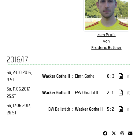
zum Profil
von
Frederic Büttner
2016/17
So, 23.10.2016
,
Wacker Gotha II
:
Eintr. Gotha
8 : 3
(1)
9.ST
So, 11.06.2017
,
Wacker Gotha II
:
FSV Ohratal II
2 : 1
(1)
25.ST
Sa, 17.06.2017
,
BW Ballstädt
:
Wacker Gotha II
5 : 2
(1)
26.ST