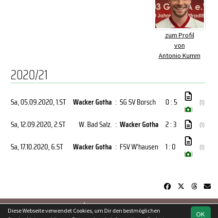
zum Profil
von
Antonio Kumm
2020/21
Sa, 05.09.2020
, 1.ST
Wacker Gotha
:
SG SV Borsch
0 : 5
(1)
(
)
Sa, 12.09.2020
, 2.ST
W. Bad Salz.
:
Wacker Gotha
2 : 3
(1)
Sa, 17.10.2020
, 6.ST
Wacker Gotha
:
FSV W'hausen
1 : 0
(1)
(
)
soccero.de
Diese Webseite verwendet Cookies, um Dir den bestmöglichen
OK
© 2006 - 2026