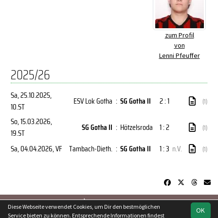
zum Profil
von
Lenni Pfeuffer
2025/26
Sa, 25.10.2025
,
ESV Lok Gotha
:
SG Gotha II
2 : 1
(1)
10.ST
So, 15.03.2026
,
SG Gotha II
:
Hötzelsroda
1 : 2
(1)
19.ST
Sa, 04.04.2026
, VF
Tambach-Dieth.
:
SG Gotha II
1 : 3
n.V.
(1)
soccero.de
Diese Webseite verwendet Cookies, um Dir den bestmöglichen
OK
© 2006 - 2026
Service bieten zu können. Entsprechende Informationen findest