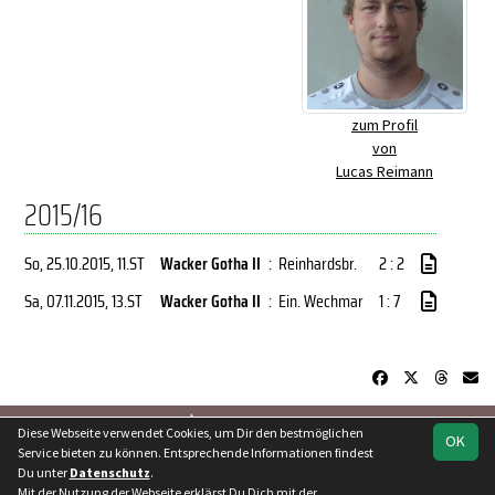
zum Profil
von
Lucas Reimann
2015/16
So, 25.10.2015
, 11.ST
Wacker Gotha II
:
Reinhardsbr.
2 : 2
Sa, 07.11.2015
, 13.ST
Wacker Gotha II
:
Ein. Wechmar
1 : 7
soccero.de
Diese Webseite verwendet Cookies, um Dir den bestmöglichen
OK
© 2006 - 2026
Service bieten zu können. Entsprechende Informationen findest
Du unter
Datenschutz
.
Besucherstatistik
Kontakt
Geburtstage
Impressum
Mit der Nutzung der Webseite erklärst Du Dich mit der