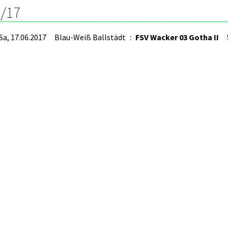
/17
Sa, 17.06.2017
Blau-Weiß Ballstädt
:
FSV Wacker 03 Gotha II