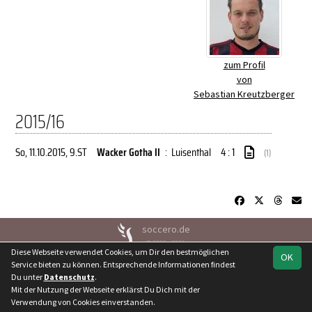
zum Profil
von
Sebastian Kreutzberger
2015/16
So, 11.10.2015
, 9.ST
Wacker Gotha II
:
Luisenthal
4 : 1
(1)
soccero.de
© 2006 - 2026
Diese Webseite verwendet Cookies, um Dir den bestmöglichen
OK
Besucherstatistik
Kontakt
Geburtstage
Impressum
Service bieten zu können. Entsprechende Informationen findest
Du unter
Datenschutz
.
Datenschutz
Mit der Nutzung der Webseite erklärst Du Dich mit der
Verwendung von Cookies einverstanden.