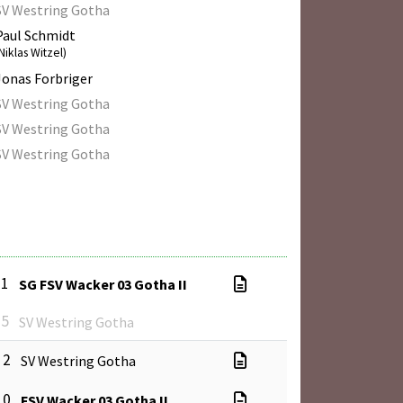
SV Westring Gotha
Paul Schmidt
Niklas Witzel)
Jonas Forbriger
SV Westring Gotha
SV Westring Gotha
SV Westring Gotha
 1
SG FSV Wacker 03 Gotha II
 5
SV Westring Gotha
 2
SV Westring Gotha
 0
FSV Wacker 03 Gotha II