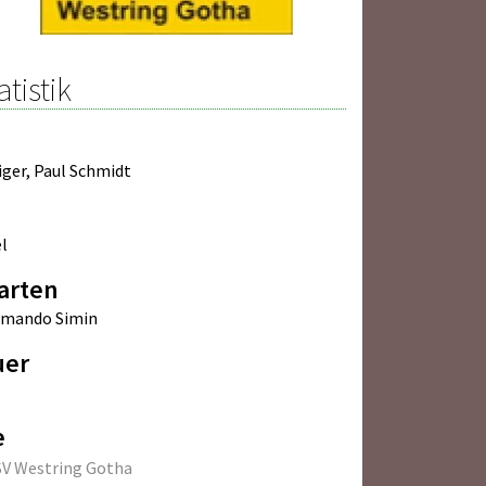
atistik
iger
,
Paul Schmidt
l
arten
rmando Simin
uer
e
SV Westring Gotha