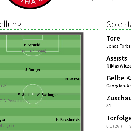
ellung
Spielst
Tore
P. Schmidt
Jonas Forbr
(80' L. Reimann)
Assists
Niklas Witze
J. Bürger
Gelbe K
N. Witzel
oslik)
Georgian-A
E. Gorf
W. Böttinger
Zuscha
7' A. Penschinski)
81
Torfolg
iger
N. Kirschnitzki
öttinger)
0:1 (26')