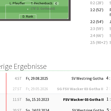
0:2 (28')
L. Pfeuffer
T. Rechenbach
C
(78' D. Gottwald)
1:2 (52')
(
D. Runk
2:2 (54')
2:3 (59')
2:4 (66')
2:5 (90+2')
rige Ergebnisse
4 :
4.ST
Fr, 29.08.2025
SV Westring Gotha
2 :
27.ST
Fr, 29.05.2026
SG FSV Wacker 03 Gotha II
1 :
11.ST
So, 15.10.2023
FSV Wacker 03 Gotha II
5 :
20.ST
So, 24.03.2024
SV Westring Gotha