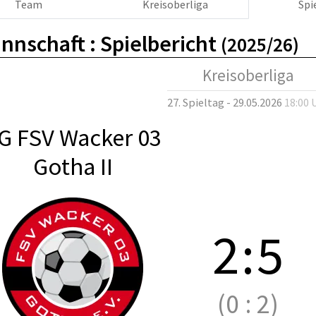
Team
Kreisoberliga
Spi
nnschaft :
Spielbericht
(2025/26)
Kreisoberliga
27. Spieltag - 29.05.2026
18:00 
G FSV Wacker 03
Gotha II
2
:
5
(0
:
2)