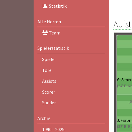
Statistik
Aufst
Alte Herren
Team
Spielerstatistik
Spiele
Tore
G. Simin
Assists
(24' E. K
Scorer
(6
Sünder
Archiv
J. Forbr
(82' B. B
1990 - 2025