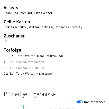
Assists
Jean Luca Bromund
,
Niklas Witzel
Gelbe Karten
Nick Kirschnitzki
,
William Böttinger
,
Johannes Krumrey
Zuschauer
80
Torfolge
0:1 (02')
Tarek Wolter
(Jean Luca Bromund)
1:1 (22')
FSV Waltershausen
2:1 (77')
FSV Waltershausen
2:2 (81')
Tarek Wolter
(Niklas Witzel)
Bisherige Ergebnisse
Datum anzeigen