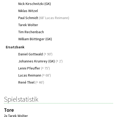
Nick Kirschnitzki (GK)
Niklas Witzel
Paul Schmidt
(
68' Lucas Reimann
)
Tarek Wolter
Tim Rechenbach
William Böttinger (GK)
Ersatzbank
Daniel Gottwald
(
90')
Johannes Krumrey (GK)
(
2')
Lenni Pfeuffer
(
75')
Lucas Reimann
(
68')
René Thiel
(
46')
Spielstatistik
Tore
2x Tarek Wolter