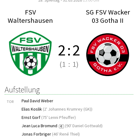
28. Spieltag - 31.05.2026
15:00 Uhr
FSV
SG FSV Wacker
Waltershausen
03 Gotha II
2
:
2
(1
:
1)
Aufstellung
Paul David Weber
TOR
Elias Koslik
(
2' Johannes Krumrey (GK)
)
Ernst Gorf
(
75' Lenni Pfeuffer
)
Jean Luca Bromund
(
90' Daniel Gottwald
)
C
Jonas Forbriger
(
46' René Thiel
)