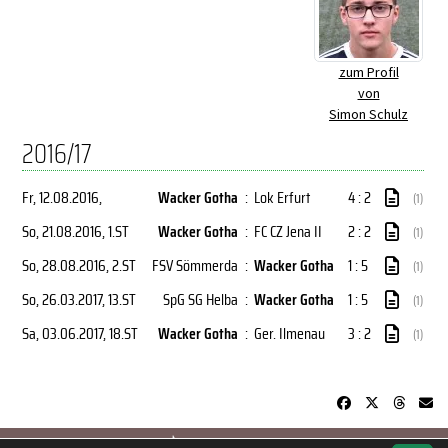
zum Profil
von
Simon Schulz
2016/17
Fr, 12.08.2016
,
Wacker Gotha
:
Lok Erfurt
4 : 2
(1)
So, 21.08.2016
, 1.ST
Wacker Gotha
:
FC CZ Jena II
2 : 2
(1)
So, 28.08.2016
, 2.ST
FSV Sömmerda
:
Wacker Gotha
1 : 5
(1)
So, 26.03.2017
, 13.ST
SpG SG Helba
:
Wacker Gotha
1 : 5
(1)
Sa, 03.06.2017
, 18.ST
Wacker Gotha
:
Ger. Ilmenau
3 : 2
(1)
soccero.de