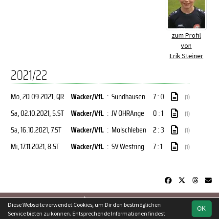
zum Profil
von
Erik Steiner
2021/22
Mo, 20.09.2021
, QR
Wacker/VfL
:
Sundhausen
7 : 0
(1)
Sa, 02.10.2021
, 5.ST
Wacker/VfL
:
JV OHRAnge
0 : 1
(1)
Sa, 16.10.2021
, 7.ST
Wacker/VfL
:
Molschleben
2 : 3
(1)
Mi, 17.11.2021
, 8.ST
Wacker/VfL
:
SV Westring
7 : 1
(1)
soccero.de
Diese Webseite verwendet Cookies, um Dir den bestmöglichen
OK
© 2006 - 2026
Service bieten zu können. Entsprechende Informationen findest