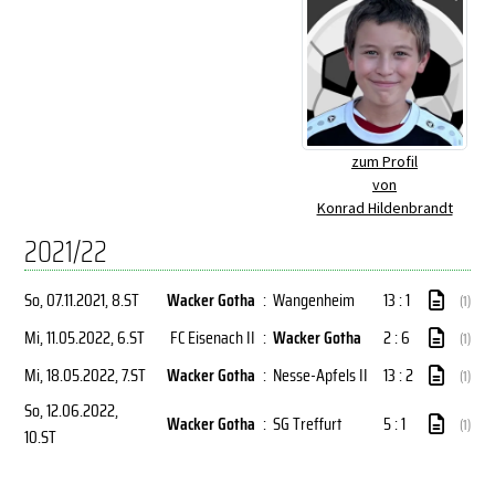
zum Profil
von
Konrad Hildenbrandt
2021/22
So, 07.11.2021
, 8.ST
Wacker Gotha
:
Wangenheim
13 : 1
(1)
Mi, 11.05.2022
, 6.ST
FC Eisenach II
:
Wacker Gotha
2 : 6
(1)
Mi, 18.05.2022
, 7.ST
Wacker Gotha
:
Nesse-Apfels II
13 : 2
(1)
So, 12.06.2022
,
Wacker Gotha
:
SG Treffurt
5 : 1
(1)
10.ST