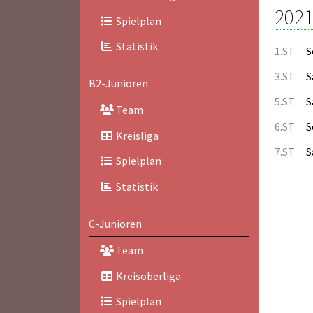
2021
Spielplan
Statistik
1.ST
S
3.ST
S
B2-Junioren
5.ST
S
Team
6.ST
S
Kreisliga
7.ST
S
Spielplan
Statistik
C-Junioren
Team
Kreisoberliga
Spielplan