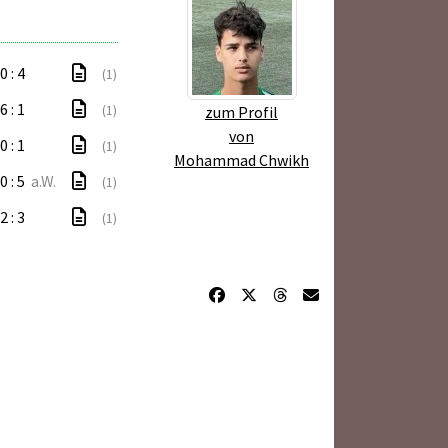
0 : 4
(1)
6 : 1
(1)
zum Profil
von
0 : 1
(1)
Mohammad Chwikh
0 : 5
a.W.
(1)
2 : 3
(1)