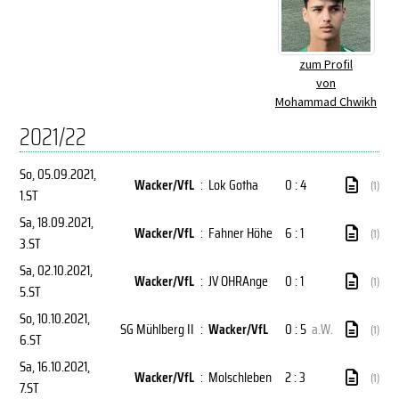
zum Profil
von
Mohammad Chwikh
2021/22
So, 05.09.2021
,
Wacker/VfL
:
Lok Gotha
0 : 4
(1)
1.ST
Sa, 18.09.2021
,
Wacker/VfL
:
Fahner Höhe
6 : 1
(1)
3.ST
Sa, 02.10.2021
,
Wacker/VfL
:
JV OHRAnge
0 : 1
(1)
5.ST
So, 10.10.2021
,
SG Mühlberg II
:
Wacker/VfL
0 : 5
a.W.
(1)
6.ST
Sa, 16.10.2021
,
Wacker/VfL
:
Molschleben
2 : 3
(1)
7.ST