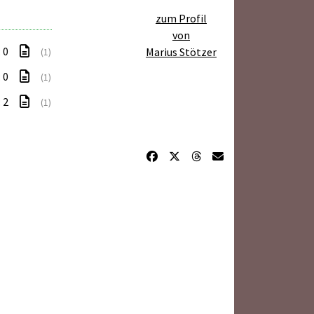
zum Profil
von
: 0
Marius Stötzer
(1)
: 0
(1)
: 2
(1)