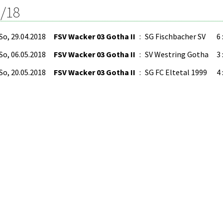
/18
So, 29.04.2018
FSV Wacker 03 Gotha II
:
SG Fischbacher SV
6 
So, 06.05.2018
FSV Wacker 03 Gotha II
:
SV Westring Gotha
3 
So, 20.05.2018
FSV Wacker 03 Gotha II
:
SG FC Eltetal 1999
4 