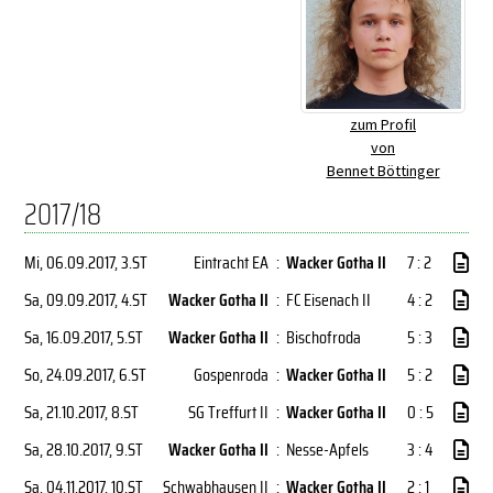
zum Profil
von
Bennet Böttinger
2017/18
Mi, 06.09.2017
, 3.ST
Eintracht EA
:
Wacker Gotha II
7 : 2
Sa, 09.09.2017
, 4.ST
Wacker Gotha II
:
FC Eisenach II
4 : 2
Sa, 16.09.2017
, 5.ST
Wacker Gotha II
:
Bischofroda
5 : 3
So, 24.09.2017
, 6.ST
Gospenroda
:
Wacker Gotha II
5 : 2
Sa, 21.10.2017
, 8.ST
SG Treffurt II
:
Wacker Gotha II
0 : 5
Sa, 28.10.2017
, 9.ST
Wacker Gotha II
:
Nesse-Apfels
3 : 4
Sa, 04.11.2017
, 10.ST
Schwabhausen II
:
Wacker Gotha II
2 : 1