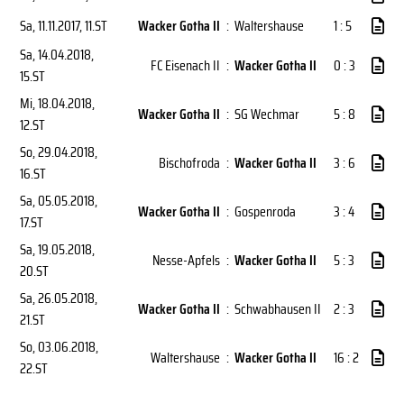
Sa, 11.11.2017
, 11.ST
Wacker Gotha II
:
Waltershause
1 : 5
Sa, 14.04.2018
,
FC Eisenach II
:
Wacker Gotha II
0 : 3
15.ST
Mi, 18.04.2018
,
Wacker Gotha II
:
SG Wechmar
5 : 8
12.ST
So, 29.04.2018
,
Bischofroda
:
Wacker Gotha II
3 : 6
16.ST
Sa, 05.05.2018
,
Wacker Gotha II
:
Gospenroda
3 : 4
17.ST
Sa, 19.05.2018
,
Nesse-Apfels
:
Wacker Gotha II
5 : 3
20.ST
Sa, 26.05.2018
,
Wacker Gotha II
:
Schwabhausen II
2 : 3
21.ST
So, 03.06.2018
,
Waltershause
:
Wacker Gotha II
16 : 2
22.ST