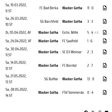
Sa, 19.03.2022
,
FC Bad Berka
:
Wacker Gotha
11 : 0
9.ST
Sa, 26.03.2022
,
SG Barchfeld
:
Wacker Gotha
3 : 3
10.ST
Di, 05.04.2022
, AF
Wacker Gotha
:
Eichs. Mitte
5 : 4
n.E.
So, 24.04.2022
, VF
Wacker Gotha
:
FC Saalfeld
1 : 6
Sa, 30.04.2022
,
Wacker Gotha
:
SC 03 Weimar
2 : 3
11.ST
Sa, 14.05.2022
,
Wacker Gotha
:
FC Borntal
2 : 7
12.ST
Sa, 21.05.2022
,
SG Buttlar
:
Wacker Gotha
13 : 0
13.ST
Sa, 28.05.2022
,
Wacker Gotha
:
FSV Sömmerda
0 : 4
14.ST