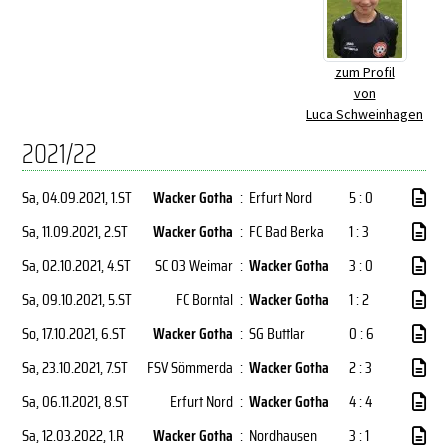
zum Profil
von
Luca Schweinhagen
2021/22
Sa, 04.09.2021
, 1.ST
Wacker Gotha
:
Erfurt Nord
5 : 0
Sa, 11.09.2021
, 2.ST
Wacker Gotha
:
FC Bad Berka
1 : 3
Sa, 02.10.2021
, 4.ST
SC 03 Weimar
:
Wacker Gotha
3 : 0
Sa, 09.10.2021
, 5.ST
FC Borntal
:
Wacker Gotha
1 : 2
So, 17.10.2021
, 6.ST
Wacker Gotha
:
SG Buttlar
0 : 6
Sa, 23.10.2021
, 7.ST
FSV Sömmerda
:
Wacker Gotha
2 : 3
Sa, 06.11.2021
, 8.ST
Erfurt Nord
:
Wacker Gotha
4 : 4
Sa, 12.03.2022
, 1.R
Wacker Gotha
:
Nordhausen
3 : 1