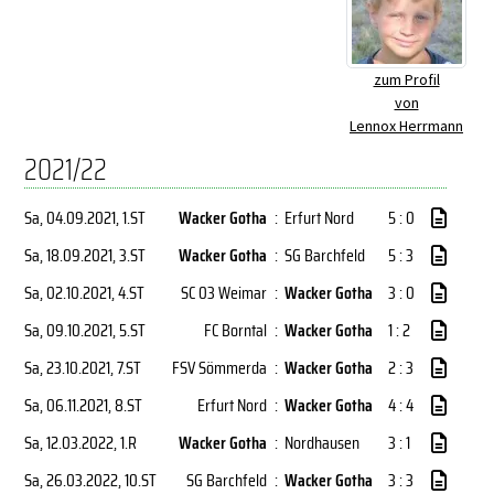
zum Profil
von
Lennox Herrmann
2021/22
Sa, 04.09.2021
, 1.ST
Wacker Gotha
:
Erfurt Nord
5 : 0
Sa, 18.09.2021
, 3.ST
Wacker Gotha
:
SG Barchfeld
5 : 3
Sa, 02.10.2021
, 4.ST
SC 03 Weimar
:
Wacker Gotha
3 : 0
Sa, 09.10.2021
, 5.ST
FC Borntal
:
Wacker Gotha
1 : 2
Sa, 23.10.2021
, 7.ST
FSV Sömmerda
:
Wacker Gotha
2 : 3
Sa, 06.11.2021
, 8.ST
Erfurt Nord
:
Wacker Gotha
4 : 4
Sa, 12.03.2022
, 1.R
Wacker Gotha
:
Nordhausen
3 : 1
Sa, 26.03.2022
, 10.ST
SG Barchfeld
:
Wacker Gotha
3 : 3