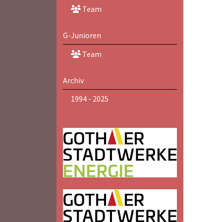
Team
G-Junioren
Team
Archiv
1994 - 2025