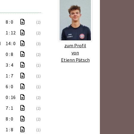
8 : 0
(2)
1 : 12
(2)
I
14 : 0
(3)
zum Profil
von
0 : 8
(2)
Etienn Pätsch
3 : 4
(1)
1 : 7
(1)
6 : 0
(1)
0 : 16
(2)
7 : 1
(2)
8 : 0
(2)
1 : 8
(1)