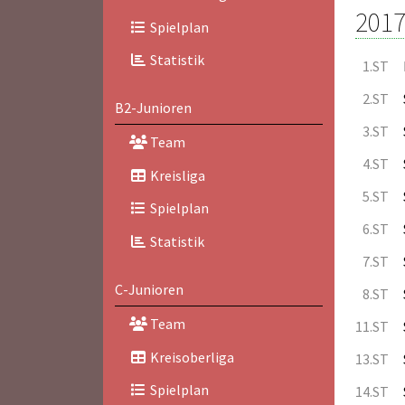
2017
Spielplan
Statistik
1.ST
2.ST
B2-Junioren
3.ST
Team
4.ST
Kreisliga
5.ST
Spielplan
6.ST
Statistik
7.ST
C-Junioren
8.ST
Team
11.ST
Kreisoberliga
13.ST
Spielplan
14.ST