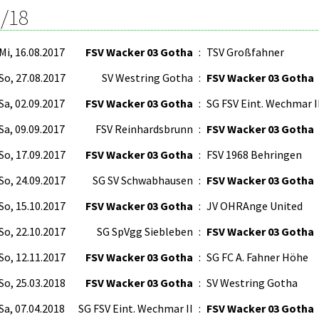
/18
Mi, 16.08.2017
FSV Wacker 03 Gotha
:
TSV Großfahner
So, 27.08.2017
SV Westring Gotha
:
FSV Wacker 03 Gotha
Sa, 02.09.2017
FSV Wacker 03 Gotha
:
SG FSV Eint. Wechmar I
Sa, 09.09.2017
FSV Reinhardsbrunn
:
FSV Wacker 03 Gotha
So, 17.09.2017
FSV Wacker 03 Gotha
:
FSV 1968 Behringen
So, 24.09.2017
SG SV Schwabhausen
:
FSV Wacker 03 Gotha
So, 15.10.2017
FSV Wacker 03 Gotha
:
JV OHRAnge United
So, 22.10.2017
SG SpVgg Siebleben
:
FSV Wacker 03 Gotha
So, 12.11.2017
FSV Wacker 03 Gotha
:
SG FC A. Fahner Höhe
So, 25.03.2018
FSV Wacker 03 Gotha
:
SV Westring Gotha
Sa, 07.04.2018
SG FSV Eint. Wechmar II
:
FSV Wacker 03 Gotha