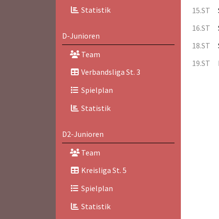
Statistik
15.ST
16.ST
D-Junioren
18.ST
Team
19.ST
Verbandsliga St. 3
Spielplan
Statistik
D2-Junioren
Team
Kreisliga St. 5
Spielplan
Statistik