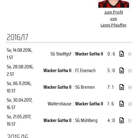
zum Profil
von
Lenni Pfeuffer
2016/17
So, 14.08.2016
,
SG Stadtlgsf
:
Wacker Gotha II
0 : 6
(1)
1.ST
So, 28.08.2016
,
Wacker Gotha II
:
FC Eisenach
5 : 0
(2)
2.ST
So, 06.11.2016
,
Wacker Gotha II
:
SG Bremen
7 : 1
(4)
10.ST
So, 30.04.2017
,
Waltershause
:
Wacker Gotha II
1 : 6
(2)
16.ST
So, 21.05.2017
,
Wacker Gotha II
:
SG Mühlberg
4 : 0
(1)
19.ST
2015/16