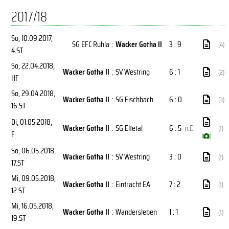
2017/18
So, 10.09.2017
,
SG EFC Ruhla
:
Wacker Gotha II
3 : 9
(4)
4.ST
So, 22.04.2018
,
Wacker Gotha II
:
SV Westring
6 : 1
(2)
HF
So, 29.04.2018
,
Wacker Gotha II
:
SG Fischbach
6 : 0
(3)
16.ST
Di, 01.05.2018
,
Wacker Gotha II
:
SG Eltetal
6 : 5
n.E.
(1)
F
(
)
So, 06.05.2018
,
Wacker Gotha II
:
SV Westring
3 : 0
(1)
17.ST
Mi, 09.05.2018
,
Wacker Gotha II
:
Eintracht EA
7 : 2
(1)
12.ST
Mi, 16.05.2018
,
Wacker Gotha II
:
Wandersleben
1 : 1
(1)
19.ST