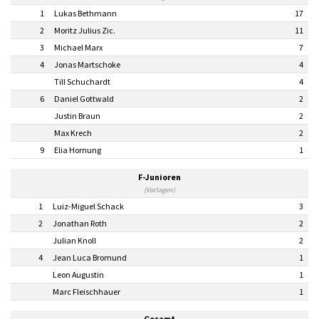
1
Lukas Bethmann
17
2
Moritz Julius Zic.
11
3
Michael Marx
7
4
Jonas Martschoke
4
Till Schuchardt
4
6
Daniel Gottwald
2
Justin Braun
2
Max Krech
2
9
Elia Hornung
1
F-Junioren
(Vorlagen)
1
Luiz-Miguel Schack
3
2
Jonathan Roth
2
Julian Knoll
2
4
Jean Luca Bromund
1
Leon Augustin
1
Marc Fleischhauer
1
Gesamt