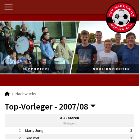
Nachwuchs
Top-Vorleger -
2007/08
A-Junioren
(Vorlagen)
1
Marty Jung
3
2
Tom Rost
2