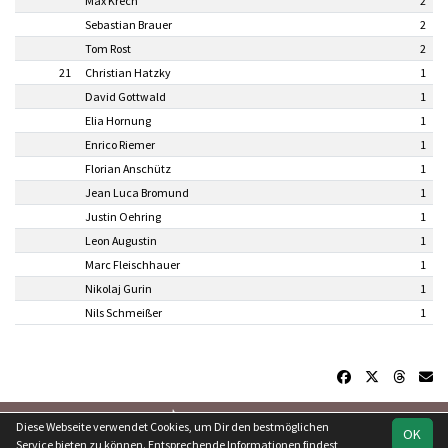
Max Krech
2
Sebastian Brauer
2
Tom Rost
2
21
Christian Hatzky
1
David Gottwald
1
Elia Hornung
1
Enrico Riemer
1
Florian Anschütz
1
Jean Luca Bromund
1
Justin Oehring
1
Leon Augustin
1
Marc Fleischhauer
1
Nikolaj Gurin
1
Nils Schmeißer
1
soccero.de
Diese Webseite verwendet Cookies, um Dir den bestmöglichen
OK
© 2006 - 2026
Service bieten zu können. Entsprechende Informationen findest