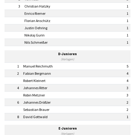
3
Christian Hatzky
1
Enrico Riemer
1
Florian Anschütz
1
Justin Oehring
1
Nikolaj Gurin
1
Nils Schmeißer
1
D-Junioren
(Vorlagen)
1
Manuel Reichmuth
5
2
Fabian Bergmann
4
Robert Kleinert
4
4
Johannes Ritter
3
Robin Metzner
3
6
Johannes Drößler
2
Sebastian Brauer
2
8
David Gottwald
1
E-Junioren
(Vorlagen)