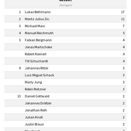
(Vorlagen)
1
Lukas Bethmann
17
2
Moritz Julius Zic.
11
3
Michael Marx
7
4
Manuel Reichmuth
5
5
Fabian Bergmann
4
Jonas Martschoke
4
Robert Kleinert
4
Till Schuchardt
4
9
Johannes Ritter
3
Luiz-Miguel Schack
3
Marty Jung
3
Robin Metzner
3
13
Daniel Gottwald
2
Johannes Drößler
2
Jonathan Roth
2
Julian Knoll
2
Justin Braun
2