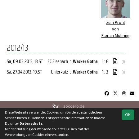
zum Profil
von
Florian Möhring
2012/13
Sa, 09.03.2013
, 13.ST
FC Eisenach
:
Wacker Gotha
1 : 6
(1)
Sa, 27.04.2013
, 19.ST
Unterkatz
:
Wacker Gotha
1 : 3
(1)
soccero.de
Diese Webseite verwendet Cookies, um Dir den bestmöglichen
© 2006 - 2026
OK
Service bieten zu können. Entsprechende Informationen findest
Besucherstatistik
Kontakt
Geburtstage
Impressum
Du unter
Datenschutz
.
Datenschutz
Mit der Nutzung der Webseite erklärst Du Dich mit der
Verwendung von Cookies einverstanden.