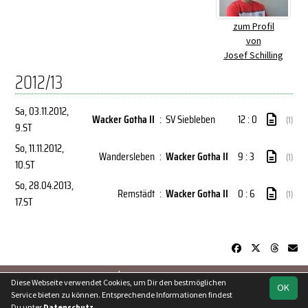
zum Profil
von
Josef Schilling
2012/13
Sa, 03.11.2012
,
Wacker Gotha II
:
SV Siebleben
12 : 0
(1)
9.ST
So, 11.11.2012
,
Wandersleben
:
Wacker Gotha II
9 : 3
(1)
10.ST
So, 28.04.2013
,
Remstädt
:
Wacker Gotha II
0 : 6
(1)
17.ST
soccero.de
Diese Webseite verwendet Cookies, um Dir den bestmöglichen
OK
© 2006 - 2026
Service bieten zu können. Entsprechende Informationen findest
Du unter
Datenschutz
.