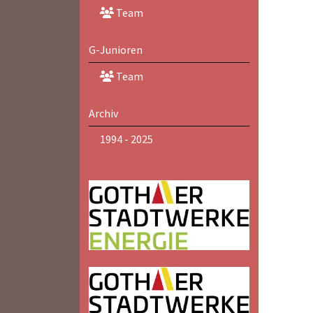
Team
G-Junioren
Team
Archiv
1994 - 2025