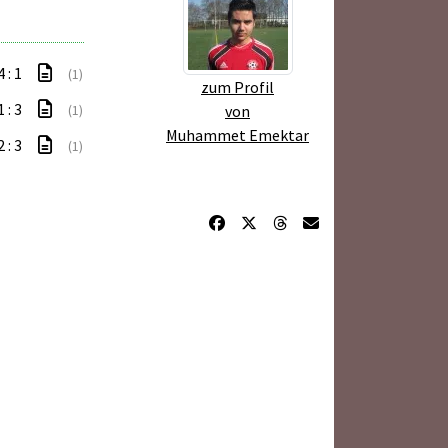
4 : 1
(1)
zum Profil
1 : 3
von
(1)
Muhammet Emektar
2 : 3
(1)