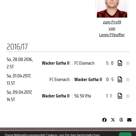
zum Profil
von
Lenni Pfeuffer
2016/17
So, 28.08.2016
,
Wacker Gotha II
:
FC Eisenach
5 : 0
(1)
2.ST
Sa, 01.04.2017
,
FC Eisenach
:
Wacker Gotha II
0 : 5
(1)
13.ST
So, 09.04.2017
,
Wacker Gotha II
:
SG SV Ifta
1 : 1
(1)
14.ST
soccero.de
Diese Webseite verwendet Cookies, um Dir den bestmöglichen