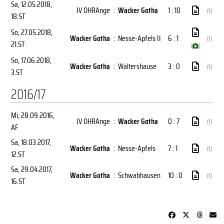
Sa, 12.05.2018
,
JV OHRAnge
:
Wacker Gotha
1 : 10
(1)
18.ST
So, 27.05.2018
,
Wacker Gotha
:
Nesse-Apfels II
6 : 1
(1)
21.ST
(
)
So, 17.06.2018
,
Wacker Gotha
:
Waltershause
3 : 0
(1)
3.ST
2016/17
Mi, 28.09.2016
,
JV OHRAnge
:
Wacker Gotha
0 : 7
(1)
AF
Sa, 18.03.2017
,
Wacker Gotha
:
Nesse-Apfels
7 : 1
(1)
12.ST
Sa, 29.04.2017
,
Wacker Gotha
:
Schwabhausen
10 : 0
(1)
16.ST