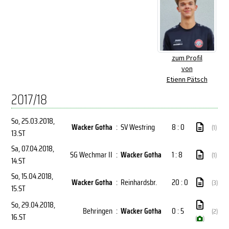
zum Profil
von
Etienn Pätsch
2017/18
So, 25.03.2018
,
Wacker Gotha
:
SV Westring
8 : 0
(1)
13.ST
Sa, 07.04.2018
,
SG Wechmar II
:
Wacker Gotha
1 : 8
(1)
14.ST
So, 15.04.2018
,
Wacker Gotha
:
Reinhardsbr.
20 : 0
(3)
15.ST
So, 29.04.2018
,
Behringen
:
Wacker Gotha
0 : 5
(2)
16.ST
(
)