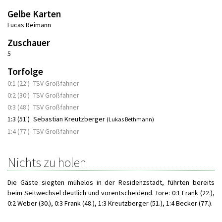
Gelbe Karten
Lucas Reimann
Zuschauer
5
Torfolge
0:1 (22')
TSV Großfahner
0:2 (30')
TSV Großfahner
0:3 (48')
TSV Großfahner
1:3 (51')
Sebastian Kreutzberger
(Lukas Bethmann)
1:4 (77')
TSV Großfahner
Nichts zu holen
Die Gäste siegten mühelos in der Residenzstadt, führten bereits
beim Seitwechsel deutlich und vorentscheidend. Tore: 0:1 Frank (22.),
0:2 Weber (30.), 0:3 Frank (48.), 1:3 Kreutzberger (51.), 1:4 Becker (77.).