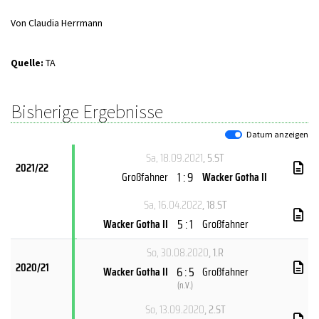
Von Claudia Herrmann
Quelle:
TA
Bisherige Ergebnisse
Datum anzeigen
Sa, 18.09.2021
, 5.ST
2021/22
1 : 9
Großfahner
Wacker Gotha II
Sa, 16.04.2022
, 18.ST
5 : 1
Wacker Gotha II
Großfahner
So, 30.08.2020
, 1.R
2020/21
6 : 5
Wacker Gotha II
Großfahner
(
n.V.
)
So, 13.09.2020
, 2.ST