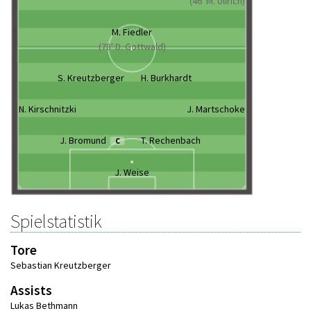
(46' M. Ullrich)
M. Fiedler
(78' D. Gottwald)
S. Kreutzberger
H. Burkhardt
N. Kirschnitzki
J. Martschoke
J. Bromund
T. Rechenbach
C
J. Weise
Spielstatistik
Tore
Sebastian Kreutzberger
Assists
Lukas Bethmann