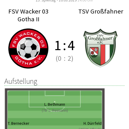
15. Spieltag - 10.03.2019
14:00 Uhr
FSV Wacker 03
TSV Großfahner
Gotha II
1
:
4
(0
:
2)
Aufstellung
L. Bethmann
(78' L. Reimann)
T. Bernecker
H. Dürrfeld