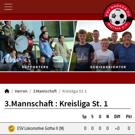
Herren
3.Mannschaft
Kreisliga St. 1
3.Mannschaft :
Kreisliga St. 1
Sp
S
U
N
Diff
Pkt
ESV Lokomotive Gotha II (N)
0
0
0
0
+0
0