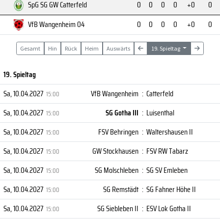
SpG SG GW Catterfeld
0
0
0
0
+0
0
VfB Wangenheim 04
0
0
0
0
+0
0
Gesamt
Hin
Rück
Heim
Auswärts
19. Spieltag
19. Spieltag
Sa, 10.04.2027
VfB Wangenheim
:
Catterfeld
15:00
Sa, 10.04.2027
SG Gotha III
:
Luisenthal
15:00
Sa, 10.04.2027
FSV Behringen
:
Waltershausen II
15:00
Sa, 10.04.2027
GW Stockhausen
:
FSV RW Tabarz
15:00
Sa, 10.04.2027
SG Molschleben
:
SG SV Emleben
15:00
Sa, 10.04.2027
SG Remstädt
:
SG Fahner Höhe II
15:00
Sa, 10.04.2027
SG Siebleben II
:
ESV Lok Gotha II
15:00