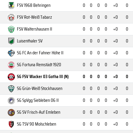
FSV 1968 Behringen
0
0
0
0
+0
0
FSV Rot-Weiß Tabarz
0
0
0
0
+0
0
FSV Waltershausen II
0
0
0
0
+0
0
Luisenthaler SV
0
0
0
0
+0
0
SG FC An der Fahner Höhe II
0
0
0
0
+0
0
SG Fortuna Remstädt 1920
0
0
0
0
+0
0
SG FSV Wacker 03 Gotha III (N)
0
0
0
0
+0
0
SG Grün-Weiß Stockhausen
0
0
0
0
+0
0
SG SpVgg Siebleben 06 II
0
0
0
0
+0
0
SG SV Frisch-Auf Emleben
0
0
0
0
+0
0
SG TSV 90 Molschleben
0
0
0
0
+0
0