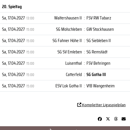
20. Spieltag
Sa, 17.04.2027
Waltershausen II
:
FSV RW Tabarz
13:00
Sa, 17.04.2027
SG Molschleben
:
GW Stockhausen
15:00
Sa, 17.04.2027
SG Fahner Höhe II
:
SG Siebleben II
15:00
Sa, 17.04.2027
SG SV Emleben
:
SG Remstädt
15:00
Sa, 17.04.2027
Luisenthal
:
FSV Behringen
15:00
Sa, 17.04.2027
Catterfeld
:
SG Gotha III
15:00
Sa, 17.04.2027
ESV Lok Gotha II
:
VfB Wangenheim
15:00
Kompletter Ligaspielplan