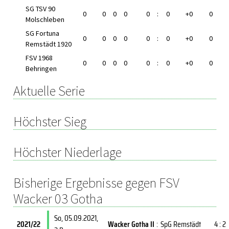
SG TSV 90
0
0
0
0
0
:
0
+0
0
Molschleben
SG Fortuna
0
0
0
0
0
:
0
+0
0
Remstädt 1920
FSV 1968
0
0
0
0
0
:
0
+0
0
Behringen
Aktuelle Serie
Höchster Sieg
Höchster Niederlage
Bisherige Ergebnisse gegen FSV
Wacker 03 Gotha
So, 05.09.2021
,
2021/22
Wacker Gotha II
:
SpG Remstädt
4 : 2