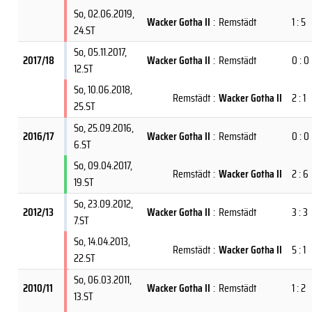
So, 02.06.2019
,
Wacker Gotha II
:
Remstädt
1 : 5
24.ST
So, 05.11.2017
,
2017/18
Wacker Gotha II
:
Remstädt
0 : 0
12.ST
So, 10.06.2018
,
Remstädt
:
Wacker Gotha II
2 : 1
25.ST
So, 25.09.2016
,
2016/17
Wacker Gotha II
:
Remstädt
0 : 0
6.ST
So, 09.04.2017
,
Remstädt
:
Wacker Gotha II
2 : 6
19.ST
So, 23.09.2012
,
2012/13
Wacker Gotha II
:
Remstädt
3 : 3
7.ST
So, 14.04.2013
,
Remstädt
:
Wacker Gotha II
5 : 1
22.ST
So, 06.03.2011
,
2010/11
Wacker Gotha II
:
Remstädt
1 : 2
13.ST