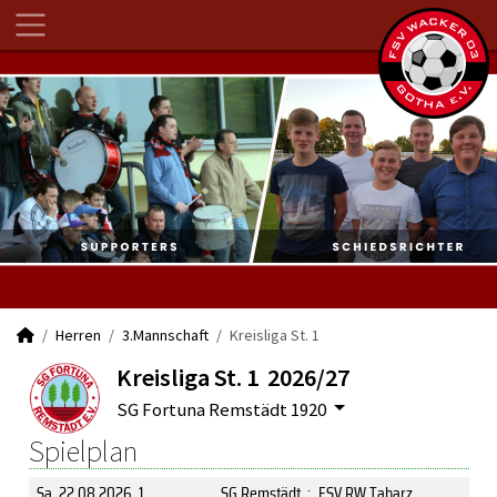
Herren
3.Mannschaft
Kreisliga St. 1
Kreisliga St. 1 2026/27
SG Fortuna Remstädt 1920
Spielplan
Sa, 22.08.2026
, 1
SG Remstädt
:
FSV RW Tabarz