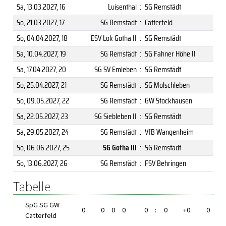
Sa, 13.03.2027
, 16
Luisenthal
:
SG Remstädt
So, 21.03.2027
, 17
SG Remstädt
:
Catterfeld
So, 04.04.2027
, 18
ESV Lok Gotha II
:
SG Remstädt
Sa, 10.04.2027
, 19
SG Remstädt
:
SG Fahner Höhe II
Sa, 17.04.2027
, 20
SG SV Emleben
:
SG Remstädt
So, 25.04.2027
, 21
SG Remstädt
:
SG Molschleben
So, 09.05.2027
, 22
SG Remstädt
:
GW Stockhausen
Sa, 22.05.2027
, 23
SG Siebleben II
:
SG Remstädt
Sa, 29.05.2027
, 24
SG Remstädt
:
VfB Wangenheim
So, 06.06.2027
, 25
SG Gotha III
:
SG Remstädt
So, 13.06.2027
, 26
SG Remstädt
:
FSV Behringen
Tabelle
SpG SG GW
0
0
0
0
0
:
0
+0
0
Catterfeld