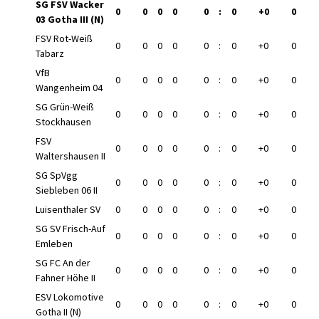
SG FSV Wacker
0
0
0
0
0
:
0
+0
0
03 Gotha III (N)
FSV Rot-Weiß
0
0
0
0
0
:
0
+0
0
Tabarz
VfB
0
0
0
0
0
:
0
+0
0
Wangenheim 04
SG Grün-Weiß
0
0
0
0
0
:
0
+0
0
Stockhausen
FSV
0
0
0
0
0
:
0
+0
0
Waltershausen II
SG SpVgg
0
0
0
0
0
:
0
+0
0
Siebleben 06 II
Luisenthaler SV
0
0
0
0
0
:
0
+0
0
SG SV Frisch-Auf
0
0
0
0
0
:
0
+0
0
Emleben
SG FC An der
0
0
0
0
0
:
0
+0
0
Fahner Höhe II
ESV Lokomotive
0
0
0
0
0
:
0
+0
0
Gotha II (N)