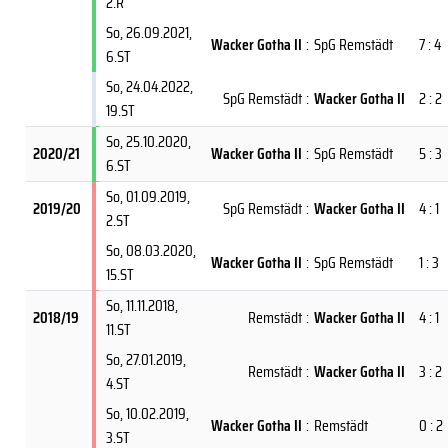
2.R
So, 26.09.2021
,
Wacker Gotha II
:
SpG Remstädt
7 : 4
6.ST
So, 24.04.2022
,
SpG Remstädt
:
Wacker Gotha II
2 : 2
19.ST
So, 25.10.2020
,
2020/21
Wacker Gotha II
:
SpG Remstädt
5 : 3
6.ST
So, 01.09.2019
,
2019/20
SpG Remstädt
:
Wacker Gotha II
4 : 1
2.ST
So, 08.03.2020
,
Wacker Gotha II
:
SpG Remstädt
1 : 3
15.ST
So, 11.11.2018
,
2018/19
Remstädt
:
Wacker Gotha II
4 : 1
11.ST
So, 27.01.2019
,
Remstädt
:
Wacker Gotha II
3 : 2
4.ST
So, 10.02.2019
,
Wacker Gotha II
:
Remstädt
0 : 2
3.ST