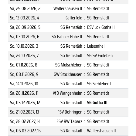
Sa, 29.08.2026
, 2
Waltershausen II
:
SG Remstädt
So, 13.09.2026
, 4
Catterfeld
:
SG Remstädt
Sa, 26.09.2026
, 5
SG Remstädt
:
ESV Lok Gotha II
Sa, 03.10.2026
, 6
SG Fahner Höhe II
:
SG Remstädt
So, 18.10.2026
, 3
SG Remstädt
:
Luisenthal
Sa, 24.10.2026
, 7
SG Remstädt
:
SG SV Emleben
So, 01.11.2026
, 8
SG Molschleben
:
SG Remstädt
So, 08.11.2026
, 9
GW Stockhausen
:
SG Remstädt
Sa, 14.11.2026
, 10
SG Remstädt
:
SG Siebleben II
Sa, 28.11.2026
, 11
VfB Wangenheim
:
SG Remstädt
Sa, 05.12.2026
, 12
SG Remstädt
:
SG Gotha III
So, 21.02.2027
, 13
FSV Behringen
:
SG Remstädt
So, 28.02.2027
, 14
FSV RW Tabarz
:
SG Remstädt
Sa, 06.03.2027
, 15
SG Remstädt
:
Waltershausen II