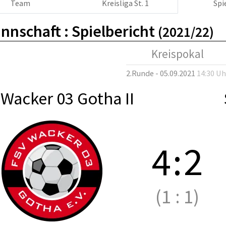
Team
Kreisliga St. 1
Spi
nnschaft :
Spielbericht
(2021/22)
Kreispokal
2.Runde - 05.09.2021
14:30 Uh
Wacker 03 Gotha II
4
:
2
(1
:
1)