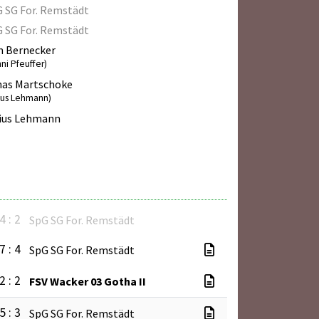
 SG For. Remstädt
 SG For. Remstädt
m Bernecker
ni Pfeuffer)
nas Martschoke
lius Lehmann)
lius Lehmann
4 : 2
SpG SG For. Remstädt
7 : 4
SpG SG For. Remstädt
2 : 2
FSV Wacker 03 Gotha II
5 : 3
SpG SG For. Remstädt