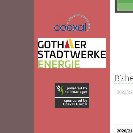
Bishe
2021/22
2020/21