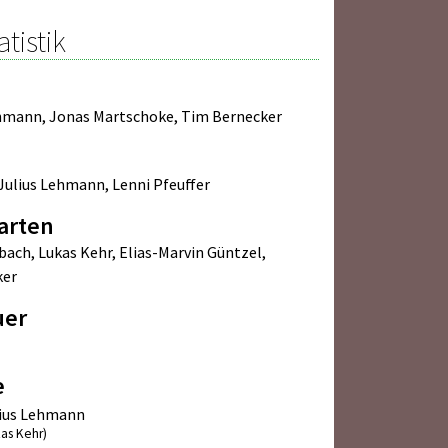
atistik
ehmann
,
Jonas Martschoke
,
Tim Bernecker
Julius Lehmann
,
Lenni Pfeuffer
arten
bach
,
Lukas Kehr
,
Elias-Marvin Güntzel
,
ker
uer
e
lius Lehmann
kas Kehr)