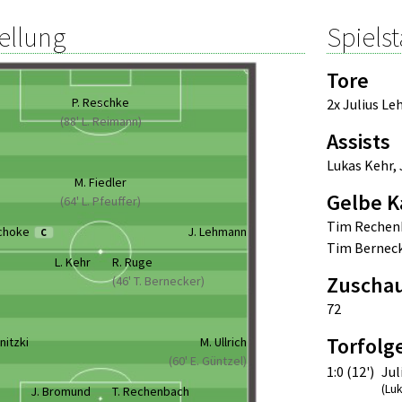
ellung
Spielst
Tore
P. Reschke
2x Julius L
(88' L. Reimann)
Assists
Lukas Kehr
,
M. Fiedler
Gelbe K
(64' L. Pfeuffer)
Tim Rechen
schoke
J. Lehmann
C
Tim Bernec
L. Kehr
R. Ruge
Zuscha
(46' T. Bernecker)
72
Torfolg
nitzki
M. Ullrich
(60' E. Güntzel)
1:0 (12')
Ju
(Lu
J. Bromund
T. Rechenbach