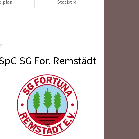
elplan
Statistik
r
SpG SG For. Remstädt