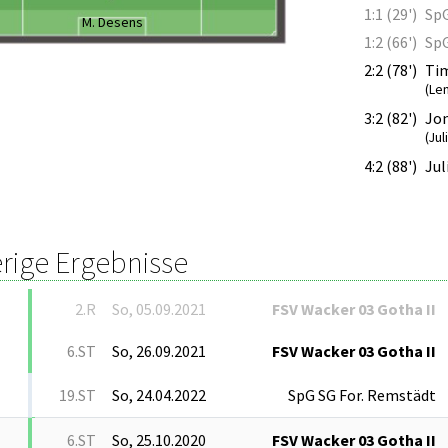
1:1 (29')
SpG
M. Desens
1:2 (66')
SpG
2:2 (78')
Ti
(Len
3:2 (82')
Jo
(Ju
4:2 (88')
Ju
rige Ergebnisse
2.R
So, 05.09.2021
FSV Wacker 03 Gotha II
6.ST
So, 26.09.2021
FSV Wacker 03 Gotha II
19.ST
So, 24.04.2022
SpG SG For. Remstädt
6.ST
So, 25.10.2020
FSV Wacker 03 Gotha II