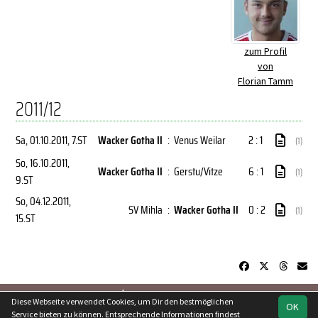
zum Profil
von
Florian Tamm
2011/12
Sa, 01.10.2011
, 7.ST
Wacker Gotha II
:
Venus Weilar
2 : 1
(1)
So, 16.10.2011
,
Wacker Gotha II
:
Gerstu/Vitze
6 : 1
(1)
9.ST
So, 04.12.2011
,
SV Mihla
:
Wacker Gotha II
0 : 2
(1)
15.ST
soccero.de
Diese Webseite verwendet Cookies, um Dir den bestmöglichen
OK
© 2006 - 2026
Service bieten zu können. Entsprechende Informationen findest