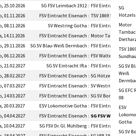
o, 25.10.2026
SG FSV Leimbach 1912
:
FSV Eintracht Eisena
SG
Hötzels
o, 01.11.2026
FSV Eintracht Eisenach
:
TSV 1869 Sundhausen
Motor
o, 08.11.2026
SV Westring Gotha
:
FSV Eintracht Eisena
Tambac
a, 14.11.2026
FSV Eintracht Eisenach
:
Motor Tambach-Diet
Dietharz
o, 29.11.2026
SG SV Blau-Weiß Dermbach
:
FSV Eintracht Eisena
TSV 186
o, 06.12.2026
FSV Eintracht Eisenach
:
FSV Waltershausen
Sundha
o, 21.02.2027
SG SV Eintracht Ifta
:
FSV Eintracht Eisena
SG SV Bl
Weiß
o, 28.02.2027
FSV Eintracht Eisenach
:
SG Hötzelsroda
Dermba
o, 07.03.2027
FSV Eintracht Eisenach
:
SV Westring Gotha
SG EFC 
o, 14.03.2027
FSV Eintracht Eisenach
:
SG SV Borsch 1925 II
08
a, 20.03.2027
ESV Lokomotive Gotha
:
FSV Eintracht Eisena
ESV
Lokomo
o, 04.04.2027
FSV Eintracht Eisenach
:
SG FSV Wacker 03 Go
Gotha
a, 10.04.2027
SG FSV Dr. Gl. Mühlberg
:
FSV Eintracht Eisena
SG SV B
o, 18.04.2027
FSV Eintracht Eisenach
:
SG VfB 1919 Vacha