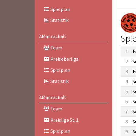
Spielplan
Statistik
Spi
2.Mannschaft
Team
1
F
Kreisoberliga
2
S
Spielplan
3
F
Statistik
4
S
5
S
3.Mannschaft
6
S
Team
7
S
Kreisliga St. 1
8
S
Spielplan
9
S