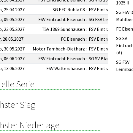
1925 II
o, 25.04.2027
SG EFC Ruhla 08
:
FSV Eintracht Eisena
SG FSV Dr
o, 09.05.2027
FSV Eintracht Eisenach
:
SG FSV Leimbach 191
Mühlbe
FC Eise
o, 23.05.2027
TSV 1869 Sundhausen
:
FSV Eintracht Eisena
SG SV
r, 28.05.2027
FC Eisenach
:
FSV Eintracht Eisena
Eintrach
o, 30.05.2027
Motor Tambach-Dietharz
:
FSV Eintracht Eisena
(A)
o, 06.06.2027
FSV Eintracht Eisenach
:
SG SV Blau-Weiß Der
SG FSV
o, 13.06.2027
FSV Waltershausen
:
FSV Eintracht Eisena
Leimbac
elle Serie
hster Sieg
hster Niederlage