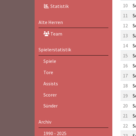
10
S
Statistik
11
S
Alte Herren
12
S
Team
13
S
14
S
Spielerstatistik
15
S
Spiele
16
S
Tore
17
S
Assists
18
S
Scorer
19
S
20
S
Sünder
21
S
Archiv
22
S
1990 - 2025
23
S