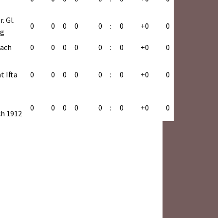
ch
. Gl.
0
0
0
0
0
:
0
+0
0
2
rg
nach
0
0
0
0
0
:
0
+0
0
ch
ch
t Ifta
0
0
0
0
0
:
0
+0
0
ch
mbach
0
0
0
0
0
:
0
+0
0
ch
h 1912