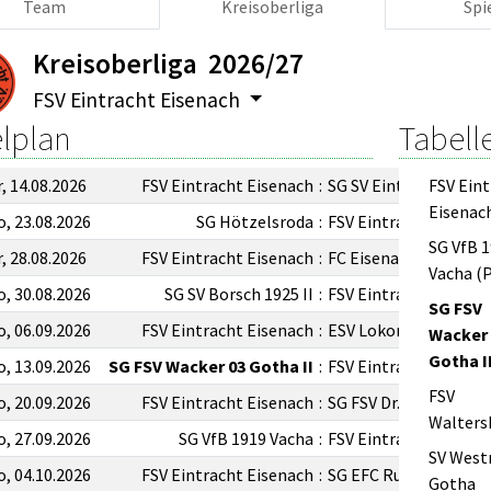
Team
Kreisoberliga
Spi
Kreisoberliga 2026/27
FSV Eintracht Eisenach
elplan
Tabell
r, 14.08.2026
FSV Eintracht Eisenach
:
SG SV Eintracht Ifta
FSV Ein
Eisenac
o, 23.08.2026
SG Hötzelsroda
:
FSV Eintracht Eisena
SG VfB 
r, 28.08.2026
FSV Eintracht Eisenach
:
FC Eisenach
Vacha (P
o, 30.08.2026
SG SV Borsch 1925 II
:
FSV Eintracht Eisena
SG FSV
o, 06.09.2026
FSV Eintracht Eisenach
:
ESV Lokomotive Got
Wacker 
Gotha I
o, 13.09.2026
SG FSV Wacker 03 Gotha II
:
FSV Eintracht Eisena
FSV
o, 20.09.2026
FSV Eintracht Eisenach
:
SG FSV Dr. Gl. Mühlbe
Walters
o, 27.09.2026
SG VfB 1919 Vacha
:
FSV Eintracht Eisena
SV West
o, 04.10.2026
FSV Eintracht Eisenach
:
SG EFC Ruhla 08
Gotha