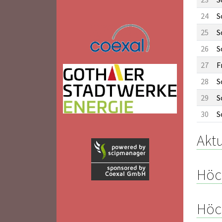
24
S
25
S
26
S
27
F
28
S
29
S
30
S
Aktu
Höc
Höc