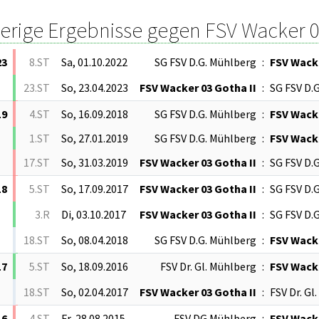
herige Ergebnisse gegen FSV Wacker 
23
8.ST
Sa, 01.10.2022
SG FSV D.G. Mühlberg
:
FSV Wacke
23.ST
So, 23.04.2023
FSV Wacker 03 Gotha II
:
SG FSV D.
19
4.ST
So, 16.09.2018
SG FSV D.G. Mühlberg
:
FSV Wacke
1.ST
So, 27.01.2019
SG FSV D.G. Mühlberg
:
FSV Wacke
17.ST
So, 31.03.2019
FSV Wacker 03 Gotha II
:
SG FSV D.
18
5.ST
So, 17.09.2017
FSV Wacker 03 Gotha II
:
SG FSV D.
3.R
Di, 03.10.2017
FSV Wacker 03 Gotha II
:
SG FSV D.
18.ST
So, 08.04.2018
SG FSV D.G. Mühlberg
:
FSV Wacke
17
5.ST
So, 18.09.2016
FSV Dr. Gl. Mühlberg
:
FSV Wacke
18.ST
So, 02.04.2017
FSV Wacker 03 Gotha II
:
FSV Dr. Gl
16
4.ST
Fr, 28.08.2015
FSV DG Mühlberg
:
FSV Wacke