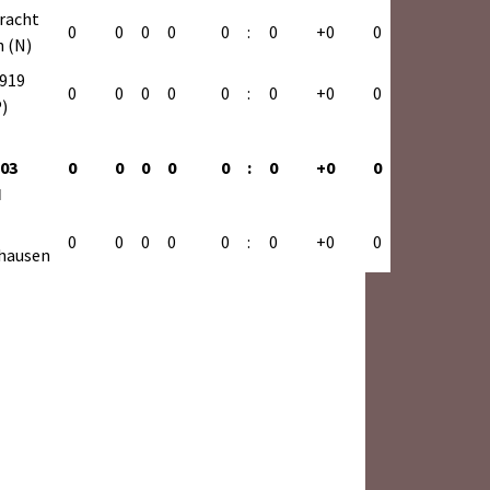
tracht
0
0
0
0
0
:
0
+0
0
h (N)
rg
1919
0
0
0
0
0
:
0
+0
0
)
03
0
0
0
0
0
:
0
+0
0
tha II
I
0
0
0
0
0
:
0
+0
0
rg
hausen