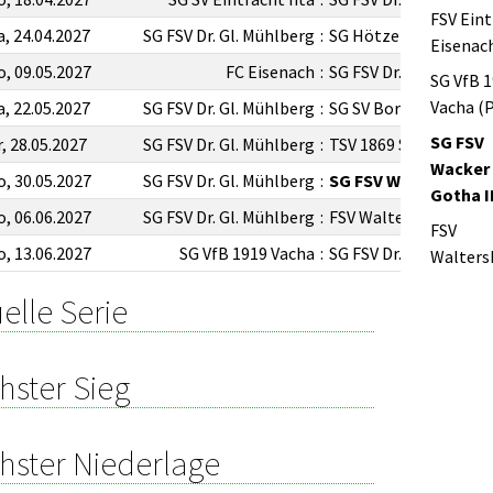
FSV Ein
a, 24.04.2027
SG FSV Dr. Gl. Mühlberg
:
SG Hötzelsroda
Eisenac
o, 09.05.2027
FC Eisenach
:
SG FSV Dr. Gl. Mühlbe
SG VfB 
Vacha (P
a, 22.05.2027
SG FSV Dr. Gl. Mühlberg
:
SG SV Borsch 1925 II
SG FSV
r, 28.05.2027
SG FSV Dr. Gl. Mühlberg
:
TSV 1869 Sundhausen
Wacker 
o, 30.05.2027
SG FSV Dr. Gl. Mühlberg
:
SG FSV Wacker 03 Go
Gotha I
o, 06.06.2027
SG FSV Dr. Gl. Mühlberg
:
FSV Waltershausen
FSV
o, 13.06.2027
SG VfB 1919 Vacha
:
SG FSV Dr. Gl. Mühlbe
Walters
elle Serie
hster Sieg
hster Niederlage