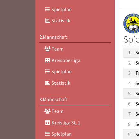
Spielplan
Statistik
Spi
2.Mannschaft
Team
1
S
Kreisoberliga
2
S
Spielplan
3
F
Statistik
4
S
5
S
3.Mannschaft
6
S
Team
7
S
Kreisliga St. 1
8
S
Spielplan
9
S