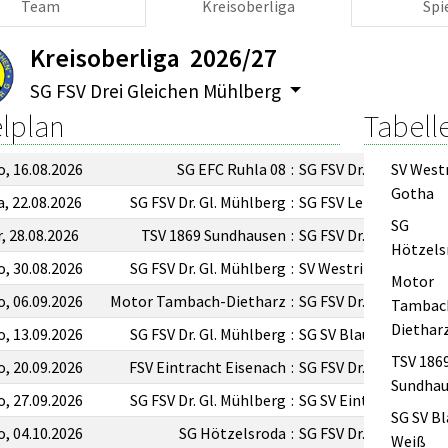
Team
Kreisoberliga
Spi
Kreisoberliga 2026/27
SG FSV Drei Gleichen Mühlberg
elplan
Tabell
o, 16.08.2026
SG EFC Ruhla 08
:
SG FSV Dr. Gl. Mühlbe
SV West
Gotha
a, 22.08.2026
SG FSV Dr. Gl. Mühlberg
:
SG FSV Leimbach 191
SG
r, 28.08.2026
TSV 1869 Sundhausen
:
SG FSV Dr. Gl. Mühlbe
Hötzels
o, 30.08.2026
SG FSV Dr. Gl. Mühlberg
:
SV Westring Gotha
Motor
o, 06.09.2026
Motor Tambach-Dietharz
:
SG FSV Dr. Gl. Mühlbe
Tambac
Dietharz
o, 13.09.2026
SG FSV Dr. Gl. Mühlberg
:
SG SV Blau-Weiß Der
TSV 186
o, 20.09.2026
FSV Eintracht Eisenach
:
SG FSV Dr. Gl. Mühlbe
Sundha
o, 27.09.2026
SG FSV Dr. Gl. Mühlberg
:
SG SV Eintracht Ifta
SG SV Bl
o, 04.10.2026
SG Hötzelsroda
:
SG FSV Dr. Gl. Mühlbe
Weiß