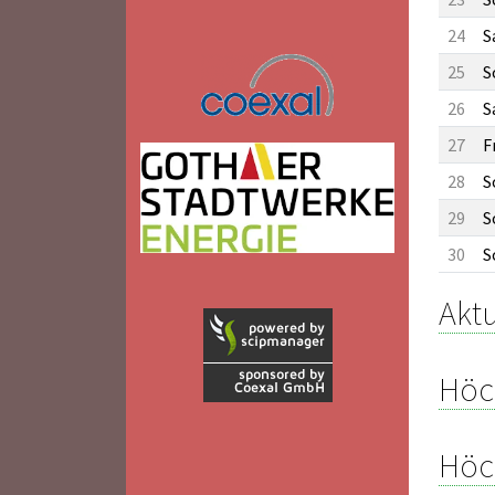
24
S
25
S
26
S
27
F
28
S
29
S
30
S
Aktu
Höc
Höc