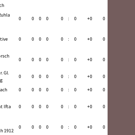
ch
Ruhla
rg
0
0
0
0
0
:
0
+0
0
ha
rg
tive
0
0
0
0
0
:
0
+0
0
rg
orsch
0
0
0
0
0
:
0
+0
0
. Gl.
rg
0
0
0
0
0
:
0
+0
0
rg
rg
nach
0
0
0
0
0
:
0
+0
0
rg
harz
t Ifta
0
0
0
0
0
:
0
+0
0
rg
ch
0
0
0
0
0
:
0
+0
0
h 1912
rg