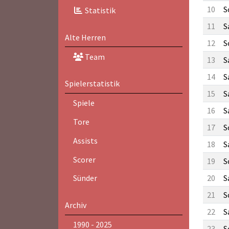
10
S
Statistik
11
S
Alte Herren
12
S
Team
13
S
14
S
Spielerstatistik
15
S
Spiele
16
S
Tore
17
S
Assists
18
S
Scorer
19
S
20
S
Sünder
21
S
Archiv
22
S
1990 - 2025
23
S