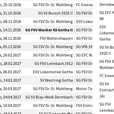
Dermba
o, 25.10.2026
SG FSV Dr. Gl. Mühlberg
:
FC Eisenach
SG EFC 
a, 31.10.2026
SG SV Borsch 1925 II
:
SG FSV Dr. Gl. Mühlbe
08
o, 08.11.2026
SG FSV Dr. Gl. Mühlberg
:
ESV Lokomotive Got
ESV
a, 14.11.2026
SG FSV Wacker 03 Gotha II
:
SG FSV Dr. Gl. Mühlbe
Lokomo
a, 28.11.2026
FSV Waltershausen
:
SG FSV Dr. Gl. Mühlbe
Gotha
a, 05.12.2026
SG FSV Dr. Gl. Mühlberg
:
SG VfB 1919 Vacha
SG SV B
1925 II
a, 20.02.2027
SG FSV Dr. Gl. Mühlberg
:
SG EFC Ruhla 08
SG FSV Dr
o, 28.02.2027
SG FSV Leimbach 1912
:
SG FSV Dr. Gl. Mühlbe
Mühlbe
a, 06.03.2027
ESV Lokomotive Gotha
:
SG FSV Dr. Gl. Mühlbe
FC Eise
o, 14.03.2027
SV Westring Gotha
:
SG FSV Dr. Gl. Mühlbe
SG SV
a, 20.03.2027
SG FSV Dr. Gl. Mühlberg
:
Motor Tambach-Diet
Eintrach
(A)
o, 04.04.2027
SG SV Blau-Weiß Dermbach
:
SG FSV Dr. Gl. Mühlbe
SG FSV
a, 10.04.2027
SG FSV Dr. Gl. Mühlberg
:
FSV Eintracht Eisena
Leimbac
o, 18.04.2027
SG SV Eintracht Ifta
:
SG FSV Dr. Gl. Mühlbe