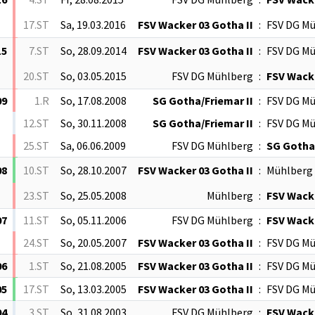
17.ST
Sa, 19.03.2016
FSV Wacker 03 Gotha II
:
FSV DG M
15
7.ST
So, 28.09.2014
FSV Wacker 03 Gotha II
:
FSV DG M
20.ST
So, 03.05.2015
FSV DG Mühlberg
:
FSV Wacke
09
1.R
So, 17.08.2008
SG Gotha/Friemar II
:
FSV DG M
12.ST
So, 30.11.2008
SG Gotha/Friemar II
:
FSV DG M
25.ST
Sa, 06.06.2009
FSV DG Mühlberg
:
SG Gotha/
08
10.ST
So, 28.10.2007
FSV Wacker 03 Gotha II
:
Mühlberg
23.ST
So, 25.05.2008
Mühlberg
:
FSV Wacke
07
11.ST
So, 05.11.2006
FSV DG Mühlberg
:
FSV Wacke
24.ST
So, 20.05.2007
FSV Wacker 03 Gotha II
:
FSV DG M
06
1.ST
So, 21.08.2005
FSV Wacker 03 Gotha II
:
FSV DG M
05
17.ST
So, 13.03.2005
FSV Wacker 03 Gotha II
:
FSV DG M
04
3.ST
So, 31.08.2003
FSV DG Mühlberg
:
FSV Wacke