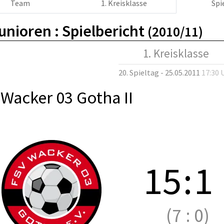
Team
1. Kreisklasse
Spi
unioren :
Spielbericht
(2010/11)
1. Kreisklasse
20. Spieltag - 25.05.2011
17:30 
Wacker 03 Gotha II
15
:
1
(7
:
0)