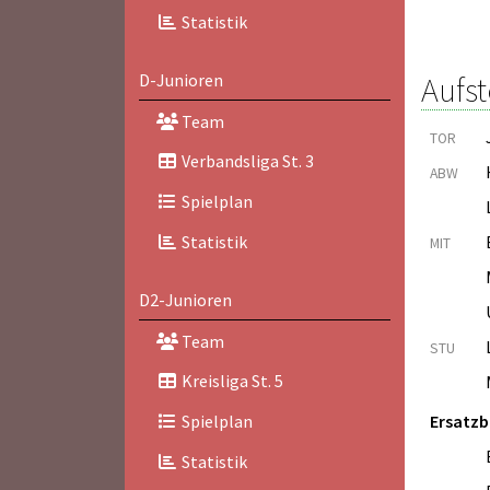
Statistik
Aufst
D-Junioren
Team
TOR
Verbandsliga St. 3
ABW
Spielplan
Statistik
MIT
D2-Junioren
Team
STU
Kreisliga St. 5
Ersatz
Spielplan
Statistik