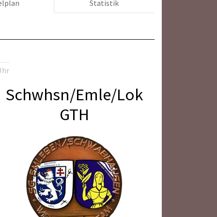
elplan
Statistik
Uhr
Schwhsn/Emle/Lok
GTH