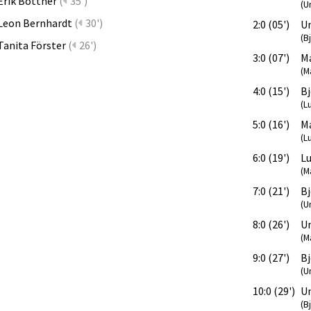
Erik Böttner
(
35')
(U
Leon Bernhardt
(
30')
2:0 (05')
U
(B
Tanita Förster
(
26')
3:0 (07')
M
(M
4:0 (15')
Bj
(L
5:0 (16')
M
(L
6:0 (19')
Lu
(M
7:0 (21')
Bj
(U
8:0 (26')
U
(M
9:0 (27')
Bj
(U
10:0 (29')
U
(B