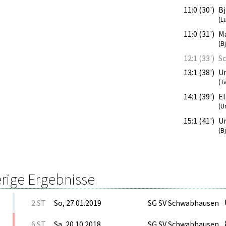
11:0 (30')
Bj
(L
11:0 (31')
Ma
(B
12:1 (33')
S
13:1 (38')
U
(T
14:1 (39')
El
(U
15:1 (41')
U
(B
rige Ergebnisse
2.ST
So, 27.01.2019
SG SV Schwabhausen
6.ST
Sa, 20.10.2018
SG SV Schwabhausen