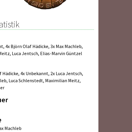
atistik
nt
,
4x Björn Olaf Hädicke
,
3x Max Machleb
,
Meitz
,
Luca Jentsch
,
Elias-Marvin Güntzel
f Hädicke
,
4x Unbekannt
,
2x Luca Jentsch
,
leb
,
Luca Schlenstedt
,
Maximilian Meitz
,
ter
uer
e
ax Machleb