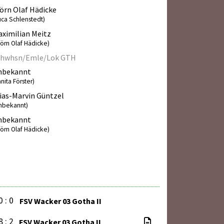
örn Olaf Hädicke
uca Schlenstedt)
ximilian Meitz
jörn Olaf Hädicke)
chwhsn/Emle/Lok GTH
nbekannt
anita Förster)
ias-Marvin Güntzel
nbekannt)
nbekannt
jörn Olaf Hädicke)
0 : 0
FSV Wacker 03 Gotha II
8 : 2
FSV Wacker 03 Gotha II