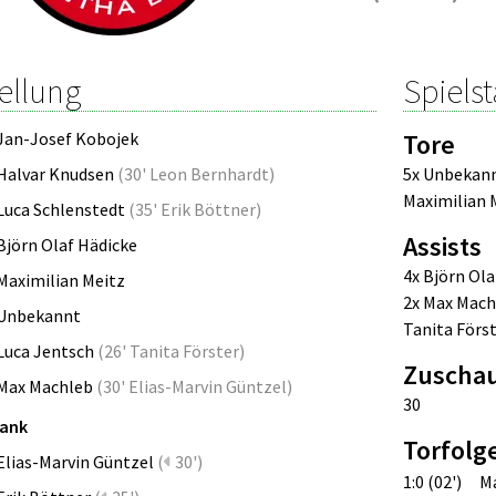
ellung
Spielst
Jan-Josef Kobojek
Tore
Halvar Knudsen
(
30' Leon Bernhardt
)
5x Unbekan
Maximilian 
Luca Schlenstedt
(
35' Erik Böttner
)
Assists
Björn Olaf Hädicke
4x Björn Ola
Maximilian Meitz
2x Max Mach
Unbekannt
Tanita Förs
Luca Jentsch
(
26' Tanita Förster
)
Zuscha
Max Machleb
(
30' Elias-Marvin Güntzel
)
30
bank
Torfolg
Elias-Marvin Güntzel
(
30')
1:0 (02')
M