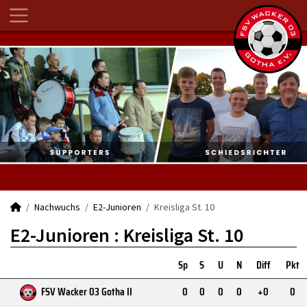
Nachwuchs
E2-Junioren
Kreisliga St. 10
E2-Junioren :
Kreisliga St. 10
Sp
S
U
N
Diff
Pkt
FSV Wacker 03 Gotha II
0
0
0
0
+0
0