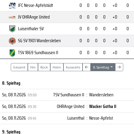
JFC Nesse-Apfelstädt
0
0
0
0
+0
0
JV OHRAnge United
0
0
0
0
+0
0
Luisenthaler SV
0
0
0
0
+0
0
SG SV 1901 Wandersleben
0
0
0
0
+0
0
TSV 1869 Sundhausen II
0
0
0
0
+0
0
Gesamt
Hin
Rück
Heim
Auswärts
8. Spieltag
8. Spieltag
So, 08.11.2026
TSV Sundhausen II
:
Wandersleben
09:00
So, 08.11.2026
OHRAnge United
:
Wacker Gotha II
09:30
So, 08.11.2026
Luisenthal
:
Nesse-Apfelst.
09:45
9. Spieltag