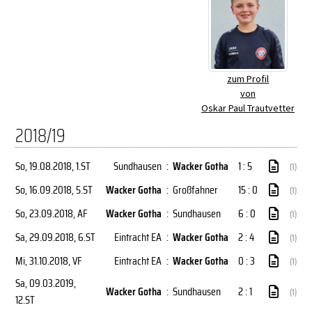
zum Profil
von
Oskar Paul Trautvetter
2018/19
So, 19.08.2018
, 1.ST
Sundhausen
:
Wacker Gotha
1 : 5
(1)
So, 16.09.2018
, 5.ST
Wacker Gotha
:
Großfahner
15 : 0
(1)
So, 23.09.2018
, AF
Wacker Gotha
:
Sundhausen
6 : 0
(1)
Sa, 29.09.2018
, 6.ST
Eintracht EA
:
Wacker Gotha
2 : 4
(1)
Mi, 31.10.2018
, VF
Eintracht EA
:
Wacker Gotha
0 : 3
(1)
Sa, 09.03.2019
,
Wacker Gotha
:
Sundhausen
2 : 1
(1)
12.ST